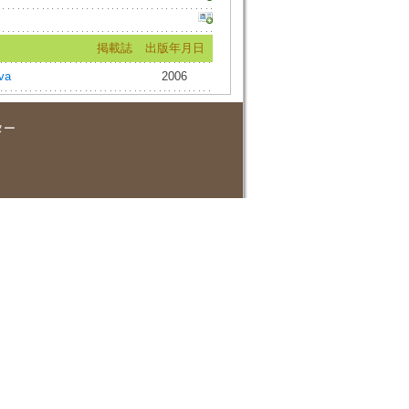
掲載誌
出版年月日
va
2006
ター