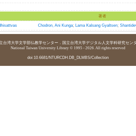
著者
dhisattvas
Chodron, Ani Kunga
;
Lama Kalsang Gyaltsen
;
Shantide
立台湾大学
文学部仏教学センター
．
国立台湾大学デジタル人文学科研究セン
National Taiwan University Library © 1995 - 2026. All rights reserved
doi:10.6681/NTURCDH.DB_DLMBS/Collection