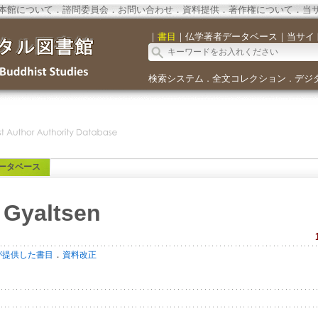
本館について
．
諮問委員会
．
お問い合わせ
．
資料提供
．
著作権について
．
当
｜
書目
｜
仏学著者データベース
｜
当サイ
検索システム
全文コレクション
デジ
．
．
ータベース
 Gyaltsen
．
が提供した書目
資料改正