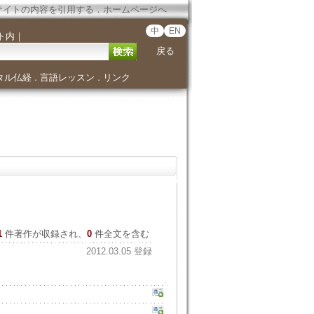
サイトの内容を引用する
．
ホームページへ
中
EN
ト内
｜
戻る
タル仏経
言語レッスン
リンク
．
．
1
件著作が収録され、
0
件全文を含む
2012.03.05 登録