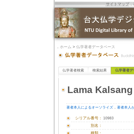
サイトマップ
．
．
ホーム
>
仏学著者データベース
仏学著者検索
検索結果
仏学著者デ
Lama Kalsang
．
著者本人によるオーソライズ
著者本人
シリアル番号：
10983
別名：
種類：