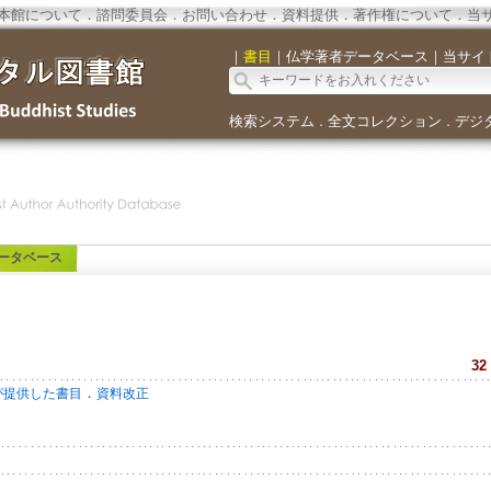
本館について
．
諮問委員会
．
お問い合わせ
．
資料提供
．
著作権について
．
当
｜
書目
｜
仏学著者データベース
｜
当サイ
検索システム
全文コレクション
デジ
．
．
ータベース
32
．
が提供した書目
資料改正