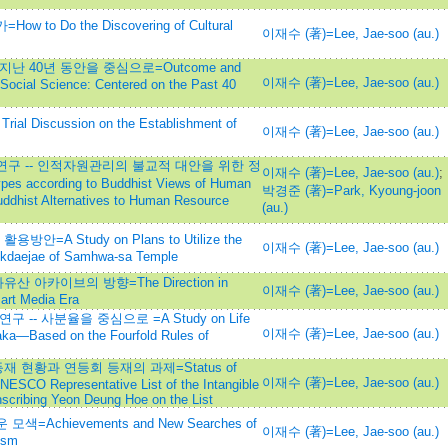
 Do the Discovering of Cultural
이재수 (著)=Lee, Jae-soo (au.)
 40년 동안을 중심으로=Outcome and
이재수 (著)=Lee, Jae-soo (au.)
Social Science: Centered on the Past 40
iscussion on the Establishment of
이재수 (著)=Lee, Jae-soo (au.)
구 -- 인적자원관리의 불교적 대안을 위한 정
이재수 (著)=Lee, Jae-soo (au.)
;
es according to Buddhist Views of Human
박경준 (著)=Park, Kyoung-joon
Buddhist Alternatives to Human Resource
(au.)
 Study on Plans to Utilize the
이재수 (著)=Lee, Jae-soo (au.)
ukdaejae of Samhwa-sa Temple
아카이브의 방향=The Direction in
이재수 (著)=Lee, Jae-soo (au.)
mart Media Era
-- 사분율을 중심으로 =A Study on Life
이재수 (著)=Lee, Jae-soo (au.)
aka—Based on the Fourfold Rules of
현황과 연등회 등재의 과제=Status of
이재수 (著)=Lee, Jae-soo (au.)
UNESCO Representative List of the Intangible
Inscribing Yeon Deung Hoe on the List
chievements and New Searches of
이재수 (著)=Lee, Jae-soo (au.)
ism