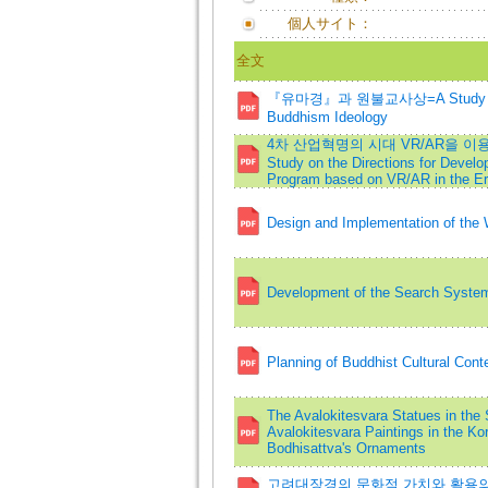
個人サイト：
全文
『유마경』과 원불교사상=A Study on Vim
Buddhism Ideology
4차 산업혁명의 시대 VR/AR을 
Study on the Directions for Develo
Program based on VR/AR in the Era 
Design and Implementation of the 
Development of the Search Syste
Planning of Buddhist Cultural Conten
The Avalokitesvara Statues in th
Avalokitesvara Paintings in the Ko
Bodhisattva's Ornaments
고려대장경의 문화적 가치와 활용의 방안=A S