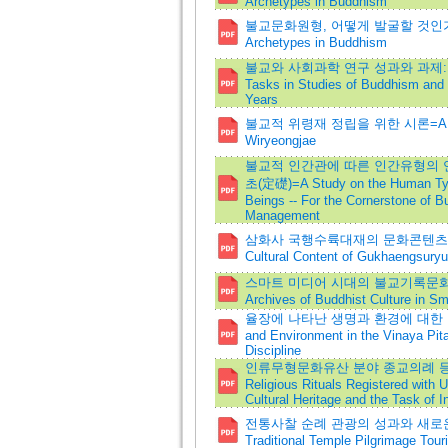
Archetypes in Buddhism
불교문화원형, 어떻게 발굴할 것인가=How to
Archetypes in Buddhism
불교와 사회과학 연구 성과와 과제:지난
Tasks in Studies of Buddhism and 
Years
불교적 위령재 정립을 위한 시론=A Trial D
Wiryeongjae
불교적 인간관에 따른 인간유형의 연
초(定礎)=A Study on the Human Typ
Beings -- For the Cornerstone of 
Management
삼화사 국행수륙대재의 문화콘텐츠 활용방안=A
Cultural Content of Gukhaengsury
스마트 미디어 시대의 불교기록문화유산 
Archives of Buddhist Culture in S
율장에 나타난 생명과 환경에 대한 연구 
and Environment in the Vinaya Pit
Discipline
인류무형문화유산 분야 종교의례 등재 
Religious Rituals Registered with 
Cultural Heritage and the Task of 
전통사찰 순례 관광의 성과와 새로운 모색=A
Traditional Temple Pilgrimage Tour