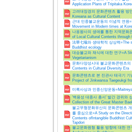
Application Plans of Tripitaka Kor
고려대장경의 문화콘텐츠 활용 방안=A Study 
Koreana as Cultural Content
근대 민중불교운동의 이념적 연원=The Ideol
Movement in Modern times at Kor
나옹왕사의 생애를 통한 지역문화콘텐츠 개
of Local Cultural Contents through
法華七喩와 생태학적 상상력=The seven pa
Buddhist ecology
대승불교와 채식에 대한 연구=A Study 
Vegetarianism
문화다양성시대 불교문화콘텐츠의 역할=A Rol
Contents in Cultural Diversity Era
문화콘텐츠로 본 진관사 태극기 기념사업=A
Project of Jinkwansa Taegeukgi fro
미륵사상과 민중신앙운동=Maitreya Thou
'백용성 대종사 총서' 발간 경위와 성격=The 
Collection of the Great Master Ba
불교무형문화유산의 문화콘텐츠 개발
를 중심으로=A Study on the Directions
Contents ofIntangible Buddhist Cul
Tapdori
불교문화원형 활용 방향에 대한 연구=A Study