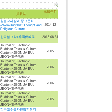
出版年月
掲載誌
日
원불교사상과 종교문화
2014.12
=Won-Buddhist Thought and
Religious Culture
한국불교학=韓國佛教學
2018.08.31
Journal of Electronic
Buddhist Texts & Culture
2005
Content=JEON JA BUL
JEON=電子佛典
Journal of Electronic
Buddhist Texts & Culture
2006
Content=JEON JA BUL
JEON=電子佛典
Journal of Electronic
Buddhist Texts & Culture
2006
Content=JEON JA BUL
JEON=電子佛典
Journal of Electronic
Buddhist Texts & Culture
2005
Content=JEON JA BUL
-
JEON=電子佛典
한국교수불자연합학회지