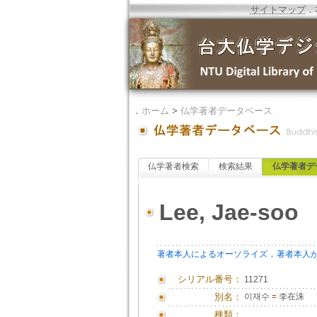
サイトマップ
．
．
ホーム
>
仏学著者データベース
仏学著者検索
検索結果
仏学著者デ
Lee, Jae-soo
．
著者本人によるオーソライズ
著者本人
シリアル番号：
11271
別名：
이재수
=
李在洙
種類：