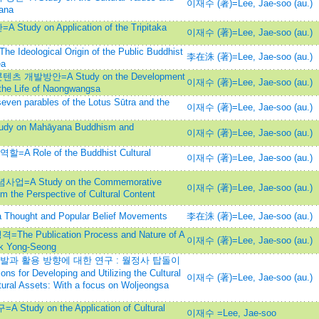
이재수 (著)=Lee, Jae-soo (au.)
eana
on Application of the Tripitaka
이재수 (著)=Lee, Jae-soo (au.)
ogical Origin of the Public Buddhist
李在洙 (著)=Lee, Jae-soo (au.)
ea
발방안=A Study on the Development
이재수 (著)=Lee, Jae-soo (au.)
 the Life of Naongwangsa
rables of the Lotus Sūtra and the
이재수 (著)=Lee, Jae-soo (au.)
on Mahāyana Buddhism and
이재수 (著)=Lee, Jae-soo (au.)
e of the Buddhist Cultural
이재수 (著)=Lee, Jae-soo (au.)
 Study on the Commemorative
이재수 (著)=Lee, Jae-soo (au.)
m the Perspective of Cultural Content
ght and Popular Belief Movements
李在洙 (著)=Lee, Jae-soo (au.)
Publication Process and Nature of A
이재수 (著)=Lee, Jae-soo (au.)
ek Yong-Seong
과 활용 방향에 대한 연구 : 월정사 탑돌이
 for Developing and Utilizing the Cultural
이재수 (著)=Lee, Jae-soo (au.)
tural Assets: With a focus on Woljeongsa
 on the Application of Cultural
이재수 =Lee, Jae-soo