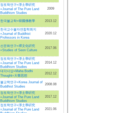
정토학연구=淨土學硏究
2009
=Journal of The Pure Land
Buddhism Studies
한국불교학=韓國佛教學
2013.12
한국교수불자연합학회지
2020.12
=Journal of Buddhist
Professors in Korea
선문화연구=禪文化硏究
2017.06
=Studies of Seon Culture
정토학연구=淨土學硏究
2014.12
=Journal of The Pure Land
Buddhism Studies
대각사상=Maha Bodhi
2012.12
Thought=大覺思想
불교학연구=Korea Journal of
2008.08
Buddhist Studies
정토학연구=淨土學硏究
2017.12
=Journal of The Pure Land
Buddhism Studies
정토학연구=淨土學硏究
2021.06
=Journal of The Pure Land