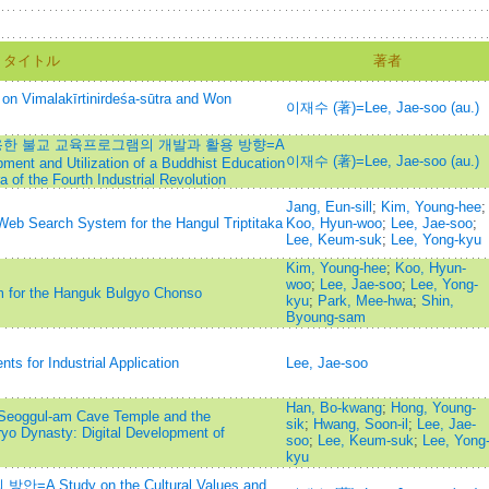
タイトル
著者
alakīrtinirdeśa-sūtra and Won
이재수 (著)=Lee, Jae-soo (au.)
이용한 불교 교육프로그램의 개발과 활용 방향=A
이재수 (著)=Lee, Jae-soo (au.)
pment and Utilization of a Buddhist Education
of the Fourth Industrial Revolution
Jang, Eun-sill
;
Kim, Young-hee
;
Web Search System for the Hangul Triptitaka
Koo, Hyun-woo
;
Lee, Jae-soo
;
Lee, Keum-suk
;
Lee, Yong-kyu
Kim, Young-hee
;
Koo, Hyun-
woo
;
Lee, Jae-soo
;
Lee, Yong-
m for the Hanguk Bulgyo Chonso
kyu
;
Park, Mee-hwa
;
Shin,
Byoung-sam
ts for Industrial Application
Lee, Jae-soo
Han, Bo-kwang
;
Hong, Young-
e Seoggul-am Cave Temple and the
sik
;
Hwang, Soon-il
;
Lee, Jae-
ryo Dynasty: Digital Development of
soo
;
Lee, Keum-suk
;
Lee, Yong
kyu
tudy on the Cultural Values and