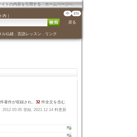
サイトの内容を引用する
．
ホームページへ
中
EN
ト内
｜
戻る
タル仏経
言語レッスン
リンク
．
．
件著作が収録され、
32
件全文を含む
2012.03.05 登録, 2021.12.14 料更新