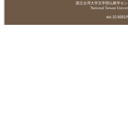
国立台湾大学
文学部仏教学セン
National Taiwan Universi
doi:10.6681