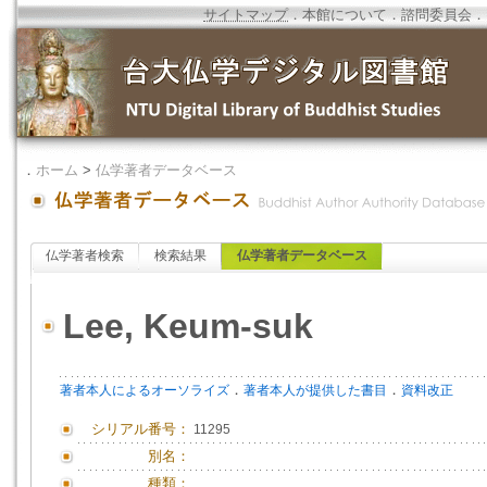
サイトマップ
．
本館について
．
諮問委員会
．
．
ホーム
>
仏学著者データベース
仏学著者検索
検索結果
仏学著者データベース
Lee, Keum-suk
．
．
著者本人によるオーソライズ
著者本人が提供した書目
資料改正
シリアル番号：
11295
別名：
種類：