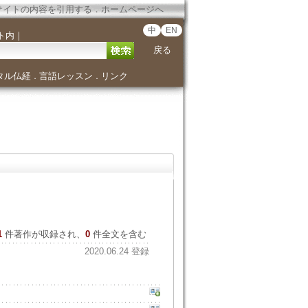
サイトの内容を引用する
．
ホームページへ
中
EN
ト内
｜
戻る
タル仏経
言語レッスン
リンク
．
．
1
件著作が収録され、
0
件全文を含む
2020.06.24 登録