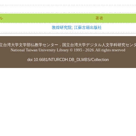
ル
著者
敦煌研究院
;
江蘇古籍出版社
立台湾大学
文学部仏教学センター
．
国立台湾大学デジタル人文学科研究セン
National Taiwan University Library © 1995 - 2026. All rights reserved
doi:10.6681/NTURCDH.DB_DLMBS/Collection