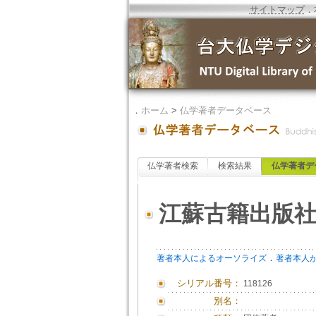
サイトマップ
．
．
ホーム
>
仏学著者データベース
仏学著者検索
検索結果
仏学著者デ
江蘇古籍出版
．
著者本人によるオーソライズ
著者本人
シリアル番号：
118126
別名：