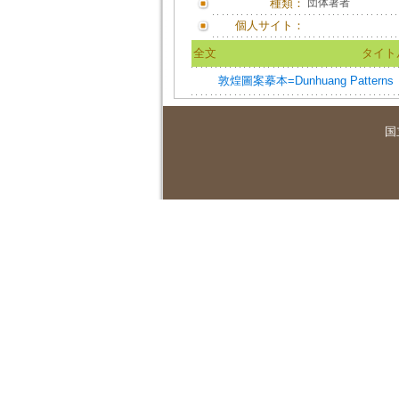
種類：
団体著者
個人サイト：
全文
タイト
敦煌圖案摹本=Dunhuang Patterns
国