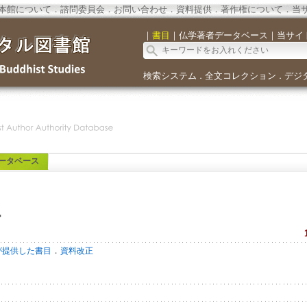
本館について
．
諮問委員会
．
お問い合わせ
．
資料提供
．
著作権について
．
当
｜
書目
｜
仏学著者データベース
｜
当サイ
検索システム
全文コレクション
デジ
．
．
ータベース
社
．
が提供した書目
資料改正