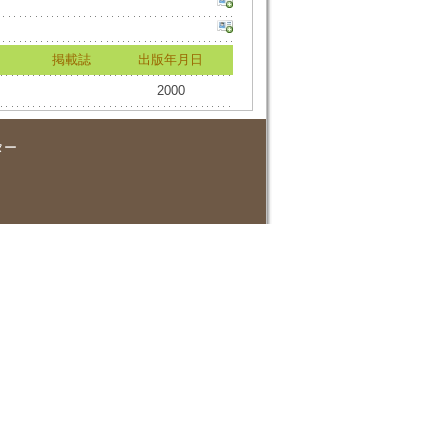
掲載誌
出版年月日
2000
ター