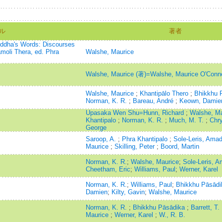
ル
著者
uddha's Words: Discourses
amoli Thera, ed. Phra
Walshe, Maurice
Walshe, Maurice (著)=Walshe, Maurice O'Connel
Walshe, Maurice
;
Khantipālo Thero
;
Bhikkhu 
Norman, K. R.
;
Bareau, André
;
Keown, Damie
Upasaka Wen Shu=Hunn, Richard
;
Walshe, M
Khantipalo
;
Norman, K. R.
;
Much, M. T.
;
Chry
George
Saroop, A.
;
Phra Khantipalo
;
Sole-Leris, Ama
Maurice
;
Skilling, Peter
;
Boord, Martin
Norman, K. R.
;
Walshe, Maurice
;
Sole-Leris, 
Cheetham, Eric
;
Williams, Paul
;
Werner, Karel
Norman, K. R.
;
Williams, Paul
;
Bhikkhu Pāsādi
Damien
;
Kilty, Gavin
;
Walshe, Maurice
Norman, K. R.
;
Bhikkhu Pāsādika
;
Barrett, T.
Maurice
;
Werner, Karel
;
W., R. B.