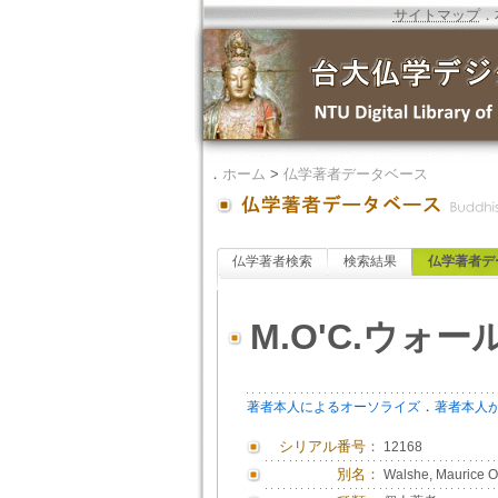
サイトマップ
．
．
ホーム
>
仏学著者データベース
仏学著者検索
検索結果
仏学著者デ
M.O'C.ウォー
．
著者本人によるオーソライズ
著者本人
シリアル番号：
12168
別名：
Walshe, Maurice O