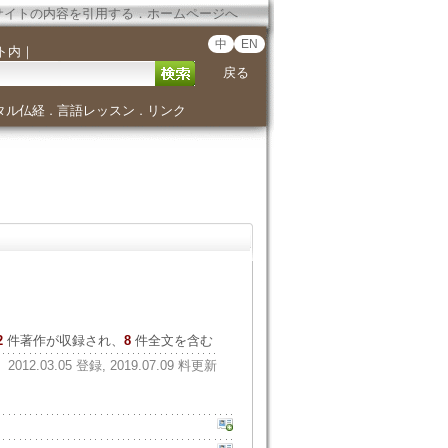
サイトの内容を引用する
．
ホームページへ
中
EN
ト内
｜
戻る
タル仏経
言語レッスン
リンク
．
．
2
件著作が収録され、
8
件全文を含む
2012.03.05 登録, 2019.07.09 料更新