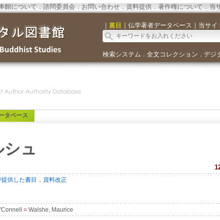
本館について
．
諮問委員会
．
お問い合わせ
．
資料提供
．
著作権について
．
当
｜
書目
｜
仏学著者データベース
｜
当サイ
検索システム
全文コレクション
デジ
．
．
ータベース
ルシュ
1
．
が提供した書目
資料改正
'Connell
=
Walshe, Maurice