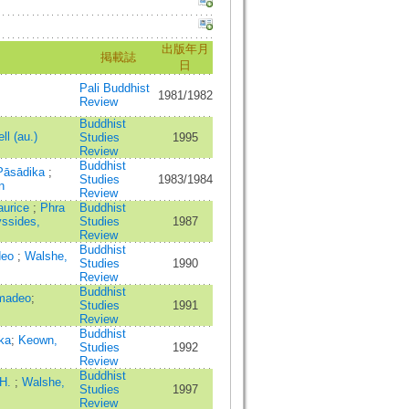
出版年月
掲載誌
日
Pali Buddhist
1981/1982
Review
Buddhist
l (au.)
Studies
1995
Review
Buddhist
Pāsādika
;
Studies
1983/1984
n
Review
aurice
;
Phra
Buddhist
ssides,
Studies
1987
Review
Buddhist
deo
;
Walshe,
Studies
1990
Review
Buddhist
Amadeo
;
Studies
1991
Review
Buddhist
ka
;
Keown,
Studies
1992
Review
Buddhist
 H.
;
Walshe,
Studies
1997
Review