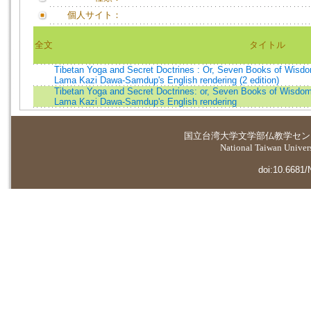
個人サイト：
全文
タイトル
Tibetan Yoga and Secret Doctrines : Or, Seven Books of Wisdom
Lama Kazi Dawa-Samdup's English rendering (2 edition)
Tibetan Yoga and Secret Doctrines: or, Seven Books of Wisdom o
Lama Kazi Dawa-Samdup's English rendering
国立台湾大学
文学部仏教学セン
National Taiwan Universi
doi:10.6681