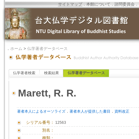
サイトマップ
．
本館について
．
諮問委員会
．
．
ホーム
>
仏学著者データベース
仏学著者検索
検索結果
仏学著者データベース
Marett, R. R.
．
．
著者本人によるオーソライズ
著者本人が提供した書目
資料改正
シリアル番号：
12563
別名：
種類：