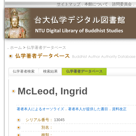
サイトマップ
．
本館について
．
諮問委員会
．
．
ホーム
>
仏学著者データベース
仏学著者検索
検索結果
仏学著者データベース
McLeod, Ingrid
．
．
著者本人によるオーソライズ
著者本人が提供した書目
資料改正
シリアル番号：
13045
別名：
種類：