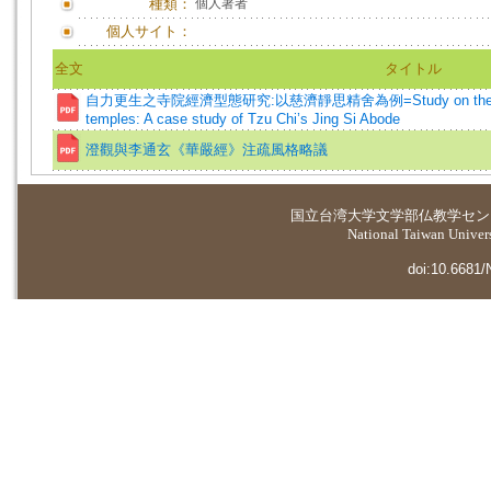
種類：
個人著者
個人サイト：
全文
タイトル
自力更生之寺院經濟型態研究:以慈濟靜思精舍為例=Study on the economic
temples: A case study of Tzu Chi’s Jing Si Abode
澄觀與李通玄《華嚴經》注疏風格略議
国立台湾大学
文学部仏教学セン
National Taiwan Universi
doi:10.6681