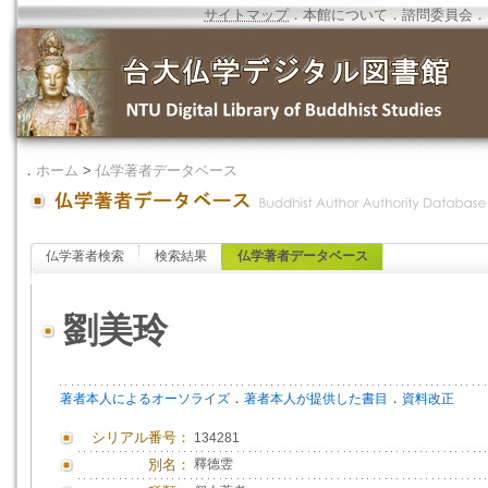
サイトマップ
．
本館について
．
諮問委員会
．
．
ホーム
>
仏学著者データベース
仏学著者検索
検索結果
仏学著者データベース
劉美玲
．
．
著者本人によるオーソライズ
著者本人が提供した書目
資料改正
シリアル番号：
134281
別名：
釋德雴