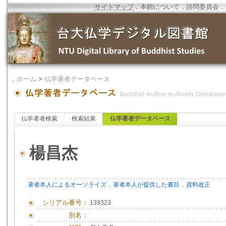
サイトマップ
．
本館について
．
諮問委員会
．
．
ホーム
>
仏学著者データベース
仏学著者検索
検索結果
仏学著者データベース
楊昌杰
．
．
著者本人によるオーソライズ
著者本人が提供した書目
資料改正
シリアル番号：
139323
別名：