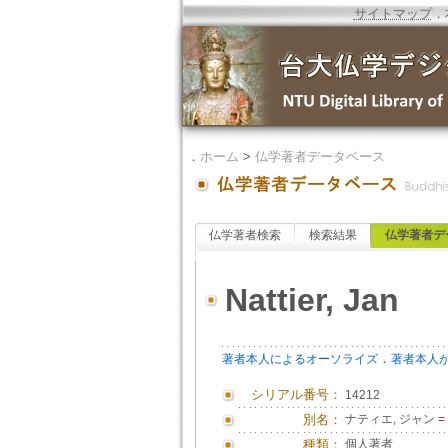
サイトマップ
．
．
ホーム
>
仏学著者データベース
仏学著者検索
検索結果
仏学著者デ
Nattier, Jan
．
著者本人によるオーソライズ
著者本人
シリアル番号：
14212
別名：
ナティエ, ジャン
=
種類：
個人著者