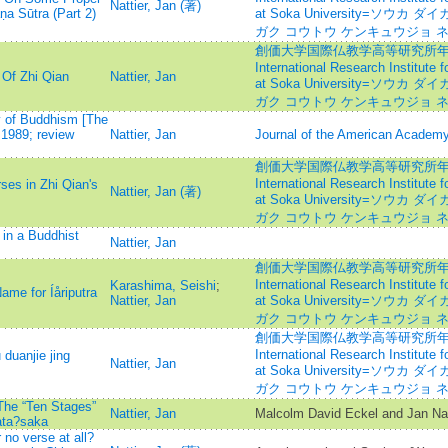
Nattier, Jan (著)
a Sūtra (Part 2)
at Soka University=ソウ
ガク コウトウ ケンキュウジョ 
創価大学国際仏教学高等研究所年報=Annu
International Research Institute
 Of Zhi Qian
Nattier, Jan
at Soka University=ソウ
ガク コウトウ ケンキュウジョ 
dy of Buddhism [The
 1989; review
Nattier, Jan
Journal of the American Academy 
創価大学国際仏教学高等研究所年報=Annu
International Research Institute
ses in Zhi Qian's
Nattier, Jan (著)
at Soka University=ソウ
ガク コウトウ ケンキュウジョ 
in a Buddhist
Nattier, Jan
創価大学国際仏教学高等研究所年報=Annu
International Research Institute
Karashima, Seishi
;
me for Íåriputra
Nattier, Jan
at Soka University=ソウ
ガク コウトウ ケンキュウジョ 
創価大学国際仏教学高等研究所年報=Annu
International Research Institute
duanjie jing
Nattier, Jan
at Soka University=ソウ
ガク コウトウ ケンキュウジョ 
The “Ten Stages”
Nattier, Jan
Malcolm David Eckel and Jan Nat
ata?saka
no verse at all?