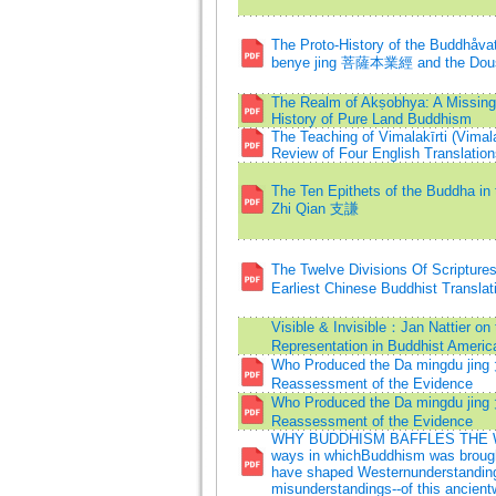
The Proto-History of the Buddhåv
benye jing 菩薩本業經 and the Dou
The Realm of Akṣobhya: A Missing 
History of Pure Land Buddhism
The Teaching of Vimalakīrti (Vimala
Review of Four English Translation
The Ten Epithets of the Buddha in 
Zhi Qian 支謙
The Twelve Divisions Of Scriptur
Earliest Chinese Buddhist Translat
Visible & Invisible：Jan Nattier on t
Representation in Buddhist Americ
Who Produced the Da mingdu ji
Reassessment of the Evidence
Who Produced the Da mingdu ji
Reassessment of the Evidence
WHY BUDDHISM BAFFLES THE WE
ways in whichBuddhism was brough
have shaped Westernunderstandin
misunderstandings--of this ancientw