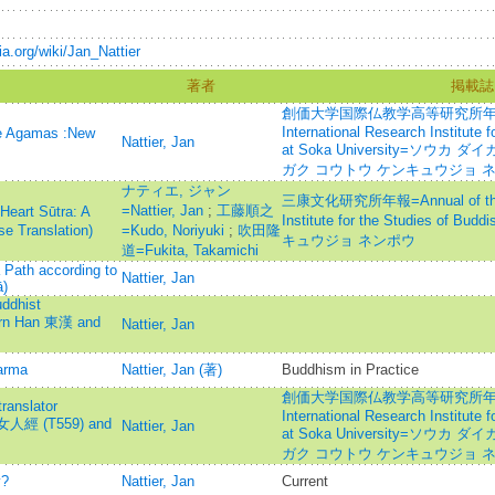
ia.org/wiki/Jan_Nattier
著者
掲載誌
創価大学国際仏教学高等研究所年報=Annu
International Research Institute
se Agamas :New
Nattier, Jan
at Soka University=ソウ
ガク コウトウ ケンキュウジョ 
ナティエ, ジャン
三康文化研究所年報=Annual of the 
=Nattier, Jan
;
工藤順之
t Sūtra: A
Institute for the Studies o
e Translation)
=Kudo, Noriyuki
;
吹田隆
キュウジョ ネンポウ
道=Fukita, Takamichi
Path according to
Nattier, Jan
ā)
uddhist
tern Han 東漢 and
Nattier, Jan
arma
Nattier, Jan (著)
Buddhism in Practice
創価大学国際仏教学高等研究所年報=Annu
ranslator
International Research Institute
g 老女人經 (T559) and
Nattier, Jan
at Soka University=ソウ
ガク コウトウ ケンキュウジョ 
y?
Nattier, Jan
Current