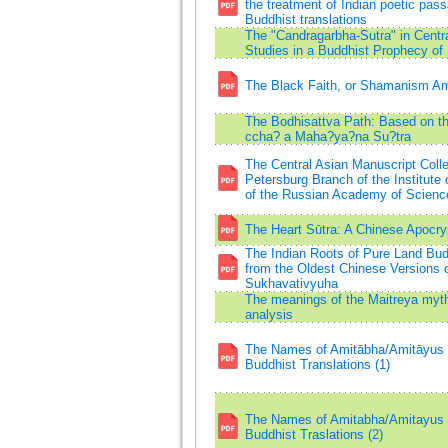
the treatment of Indian poetic pas
Buddhist translations
The "Candragarbha-Sutra" in Centra
Studies in a Buddhist Prophecy of 
The Black Faith, or Shamanism A
The Bodhisattva Path: Based on th
ccha? a Maha?ya?na Su?tra
The Central Asian Manuscript Collec
Petersburg Branch of the Institute 
of the Russian Academy of Scienc
The Heart Sūtra: A Chinese Apocry
The Indian Roots of Pure Land Bud
from the Oldest Chinese Versions o
Sukhavativyuha
The meanings of the Maitreya myth:
analysis
The Names of Amitābha/Amitāyus 
Buddhist Translations (1)
The Names of Amitabha/Amitayus i
Buddhist Traslations (2)