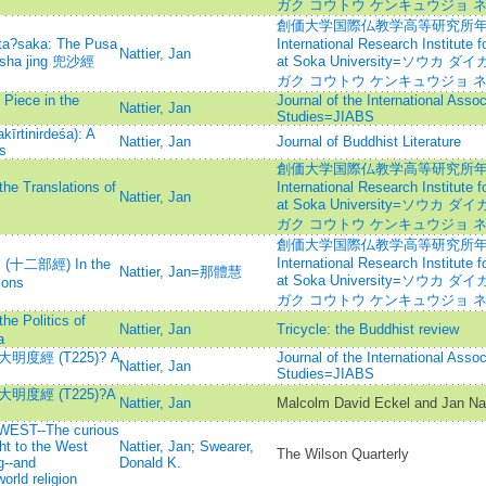
ガク コウトウ ケンキュウジョ 
創価大学国際仏教学高等研究所年報=Annu
ata?saka: The Pusa
International Research Institute
Nattier, Jan
sha jing 兜沙經
at Soka University=ソウ
ガク コウトウ ケンキュウジョ 
Piece in the
Journal of the International Assoc
Nattier, Jan
Studies=JIABS
kīrtinirdeśa): A
Nattier, Jan
Journal of Buddhist Literature
s
創価大学国際仏教学高等研究所年報=Annu
the Translations of
International Research Institute
Nattier, Jan
at Soka University=ソウ
ガク コウトウ ケンキュウジョ 
創価大学国際仏教学高等研究所年報=Annu
International Research Institute
es (十二部經) In the
Nattier, Jan=那體慧
at Soka University=ソウ
ions
ガク コウトウ ケンキュウジョ 
he Politics of
Nattier, Jan
Tricycle: the Buddhist review
a
ng 大明度經 (T225)? A
Journal of the International Assoc
Nattier, Jan
Studies=JIABS
ng 大明度經 (T225)?A
Nattier, Jan
Malcolm David Eckel and Jan Nat
ST--The curious
t to the West
Nattier, Jan
;
Swearer,
The Wilson Quarterly
g--and
Donald K.
orld religion