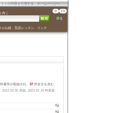
サイトの内容を引用する
．
ホームページへ
中
EN
ト内
｜
戻る
タル仏経
言語レッスン
リンク
．
．
件著作が収録され、
37
件全文を含む
2012.03.05 登録, 2023.02.24 料更新