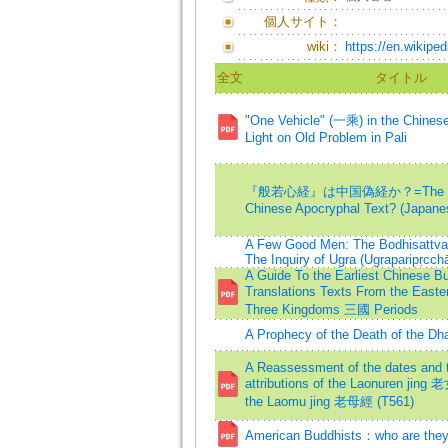
個人サイト：
wiki：
https://en.wikiped
全文
タイトル
"One Vehicle" (一乘) in the Chine
Light on Old Problem in Pali
『般若心経』は中国偽経か？=The Hear
Chinese Apocryphal Text? (Japanes
A Few Good Men: The Bodhisattva 
The Inquiry of Ugra (Ugraparipṛcch
A Guide To the Earliest Chinese B
Translations Texts From the Eas
Three Kingdoms 三國 Periods
A Prophecy of the Death of the Dh
A Reassessment of the dates and t
attributions of the Laonuren jin
the Laomu jing 老母經 (T561)
American Buddhists：who are the