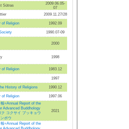
2009.06.05-
st Sūtras
07
tier
2009.11.27/28
of Religion
1992.09
Society
1990.07-09
2000
ry
1998
of Religion
1983.12
1997
he History of Religions
1990.12
of Religion
1997.06
al Report of the
 for Advanced Buddhology
2021
カ ダイガク コクサイ ブッキョウ
ネンポウ
al Report of the
 for Advanced Buddhology