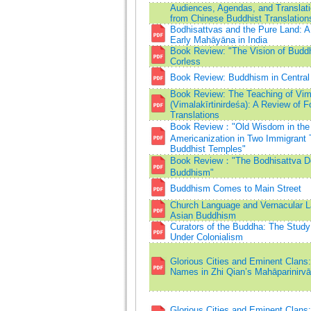
Audiences, Agendas, and Translati
from Chinese Buddhist Translation
Bodhisattvas and the Pure Land: A
Early Mahāyāna in India
Book Review: "The Vision of Budd
Corless
Book Review: Buddhism in Central 
Book Review: The Teaching of Vima
(Vimalakīrtinirdeśa): A Review of F
Translations
Book Review："Old Wisdom in th
Americanization in Two Immigrant
Buddhist Temples"
Book Review："The Bodhisattva Do
Buddhism"
Buddhism Comes to Main Street
Church Language and Vernacular L
Asian Buddhism
Curators of the Buddha: The Stud
Under Colonialism
Glorious Cities and Eminent Clan
Names in Zhi Qian’s Mahāparinirvāṇ
Glorious Cities and Eminent Clan