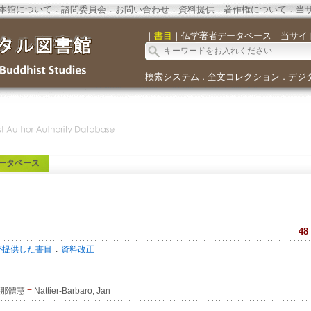
本館について
．
諮問委員会
．
お問い合わせ
．
資料提供
．
著作権について
．
当
｜
書目
｜
仏学著者データベース
｜
当サイ
検索システム
全文コレクション
デジ
．
．
ータベース
48
．
が提供した書目
資料改正
那體慧
=
Nattier-Barbaro, Jan