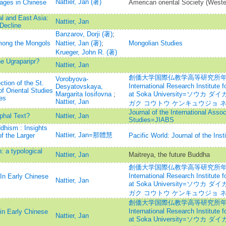
Nattier, Jan (著)
sages in Chinese
American oriental Society (West
l and East Asia:
Nattier, Jan
Decline
Banzarov, Dorji (著)
;
mong the Mongols
Nattier, Jan (著)
;
Mongolian Studies
Krueger, John R. (著)
e Ugraparipr?
Nattier, Jan
創価大学国際仏教学高等研究所年報=Annu
Vorobyova-
tion of the St.
International Research Institute
Desyatovskaya,
of Oriental Studies
Margarita Iosifovna
;
at Soka University=ソウ
es
Nattier, Jan
ガク コウトウ ケンキュウジョ 
Journal of the International Assoc
phal Text?
Nattier, Jan
Studies=JIABS
dhism : Insights
Nattier, Jan=那體慧
f the Larger
Pacific World: Journal of the Inst
 a typological
Nattier, Jan
Maitreya, the future Buddha
創価大学国際仏教学高等研究所年報=Annu
International Research Institute
In Early Chinese
Nattier, Jan
at Soka University=ソウ
ガク コウトウ ケンキュウジョ 
創価大学国際仏教学高等研究所年報=Annu
International Research Institute
n Early Chinese
Nattier, Jan
at Soka University=ソウ