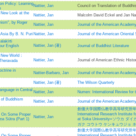
on Policy: Learning
Nattier, Jan
Council on Translation of Buddhi
s
 New Look at the
Nattier, Jan
Malcolm David Eckel and Jan Nat
hism", by Roger
Nattier, Jan
Journal of the American Academy 
Asia By B. N. Puri
Nattier, Jan
Journal of the American Oriental 
lakīrti
Nattier, Jan (著)
our English
Journal of Buddhist Literature
e New World：
Nattier, Jan
Journal of American Ethnic Histo
 Theravada
ctrine in
Nattier-Barbaro, Jan
Journal of the American Academy 
Nattier, Jan (著)
The Wilson Quarterly
anguage in Central
Nattier, Jan
Numen: International Review for t
y of Buddhism
Nattier, Jan
Journal of the American Academy 
創価大学国際仏教学高等研究所年報=Annu
International Research Institute
s: On Some Proper
Nattier, Jan
a Sūtra (Part 1)
at Soka University=ソウ
ガク コウトウ ケンキュウジョ 
創価大学国際仏教学高等研究所年報=Annu
International Research Institute
s: On Some Proper