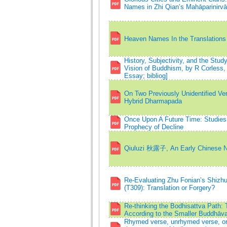
Names in Zhi Qian’s Mahāparinirvāṇ
Heaven Names In the Translations
History, Subjectivity, and the Stu
Vision of Buddhism, by R Corless,
Essay; bibliog]
On Two Previously Unidentified Ver
Hybrid Dharmapada
Once Upon A Future Time: Studies 
Prophecy of Decline
Qiuluzi 秋露子, An Early Chinese Na
Re-Evaluating Zhu Fonian’s Shizhu 
(T309): Translation or Forgery?
Re-thinking the Bodhisattva Path: 
According to the Smaller Buddhāv
Rhymed verse, unrhymed verse, or 