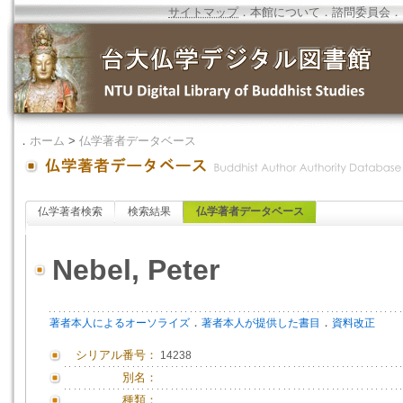
サイトマップ
．
本館について
．
諮問委員会
．
．
ホーム
>
仏学著者データベース
仏学著者検索
検索結果
仏学著者データベース
Nebel, Peter
．
．
著者本人によるオーソライズ
著者本人が提供した書目
資料改正
シリアル番号：
14238
別名：
種類：