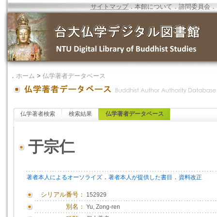
サイトマップ
．
本館について
．
諮問委員会
．
．
ホーム
>
仏学著者データベース
仏学著者検索
検索結果
仏学著者データベース
于宗仁
．
．
著者本人によるオーソライズ
著者本人が提供した書目
資料改正
シリアル番号：
152929
別名：
Yu, Zong-ren