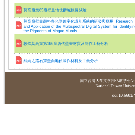
莫高窟第85窟壁畫地仗酥碱模擬試驗
莫高窟壁畫顏料多光譜數字化識別系統的研發與應用=Research
and Application of the Multispectral Digital System for Identifyin
the Pigments of Mogao Murals
敦煌莫高窟第196窟唐代壁畫材質及制作工藝分析
絲綢之路石窟壁面地仗製作材料及工藝分析
国立台湾大学
文学部仏教学セン
National Taiwan Universi
doi:10.6681