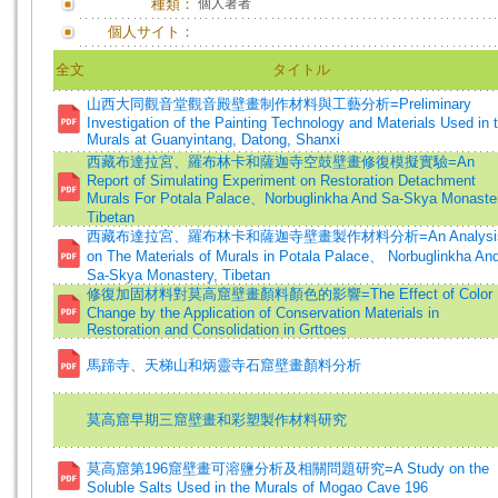
種類：
個人著者
個人サイト：
全文
タイトル
山西大同觀音堂觀音殿壁畫制作材料與工藝分析=Preliminary
Investigation of the Painting Technology and Materials Used in 
Murals at Guanyintang, Datong, Shanxi
西藏布達拉宮、羅布林卡和薩迦寺空鼓壁畫修復模擬實驗=An
Report of Simulating Experiment on Restoration Detachment
Murals For Potala Palace、Norbuglinkha And Sa-Skya Monaste
Tibetan
西藏布達拉宮、羅布林卡和薩迦寺壁畫製作材料分析=An Analysi
on The Materials of Murals in Potala Palace、 Norbuglinkha An
Sa-Skya Monastery, Tibetan
修復加固材料對莫高窟壁畫顏料顏色的影響=The Effect of Color
Change by the Application of Conservation Materials in
Restoration and Consolidation in Grttoes
馬蹄寺、天梯山和炳靈寺石窟壁畫顏料分析
莫高窟早期三窟壁畫和彩塑製作材料研究
莫高窟第196窟壁畫可溶鹽分析及相關問題研究=A Study on the
Soluble Salts Used in the Murals of Mogao Cave 196