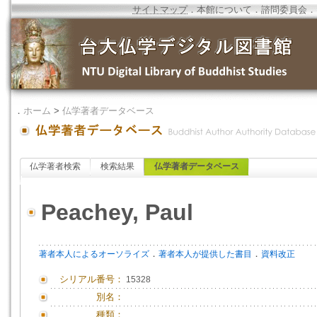
サイトマップ
．
本館について
．
諮問委員会
．
．
ホーム
>
仏学著者データベース
仏学著者検索
検索結果
仏学著者データベース
Peachey, Paul
．
．
著者本人によるオーソライズ
著者本人が提供した書目
資料改正
シリアル番号：
15328
別名：
種類：