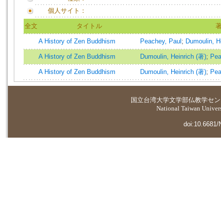
個人サイト：
全文
タイトル
A History of Zen Buddhism
Peachey, Paul
;
Dumoulin, H
A History of Zen Buddhism
Dumoulin, Heinrich (著)
;
Pea
A History of Zen Buddhism
Dumoulin, Heinrich (著)
;
Pea
国立台湾大学
文学部仏教学セン
National Taiwan Universi
doi:10.6681