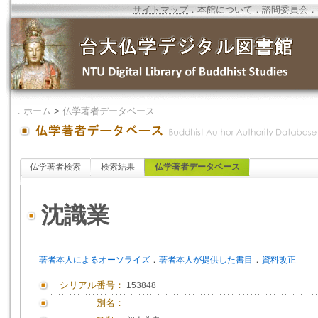
サイトマップ
．
本館について
．
諮問委員会
．
．
ホーム
>
仏学著者データベース
仏学著者検索
検索結果
仏学著者データベース
沈識業
．
．
著者本人によるオーソライズ
著者本人が提供した書目
資料改正
シリアル番号：
153848
別名：