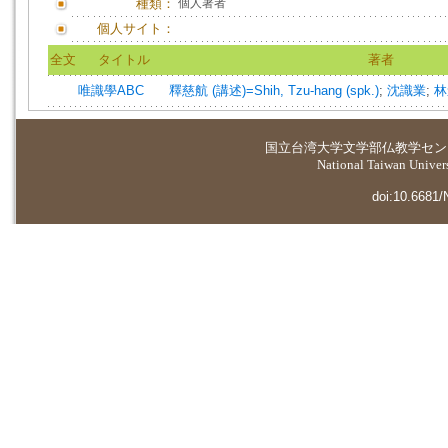
種類：
個人著者
個人サイト：
全文
タイトル
著者
唯識學ABC
釋慈航 (講述)=Shih, Tzu-hang (spk.)
;
沈識業
;
林
国立台湾大学
文学部仏教学セン
National Taiwan Universi
doi:10.6681