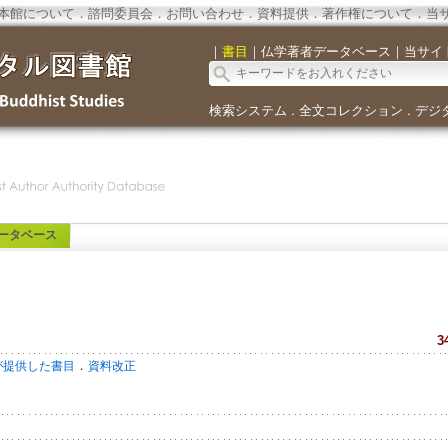
本館について
．
諮問委員会
．
お問い合わせ
．
資料提供
．
著作権について
．
当
｜
書目
｜
仏学著者データベース
｜
当サイ
検索システム
全文コレクション
デジ
．
．
ータベース
3
．
が提供した書目
資料改正