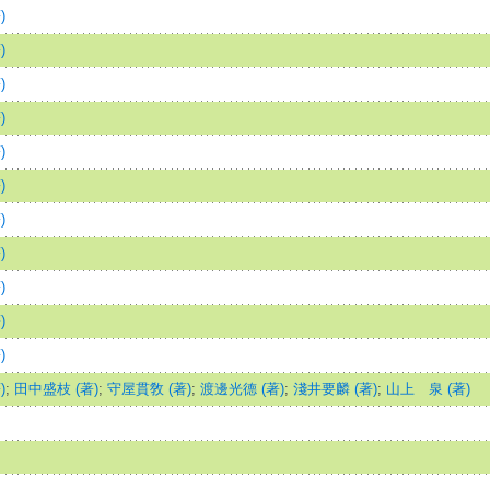
)
)
)
)
)
)
)
)
)
)
)
)
;
田中盛枝 (著)
;
守屋貫敎 (著)
;
渡邊光德 (著)
;
淺井要麟 (著)
;
山上ゝ泉 (著)