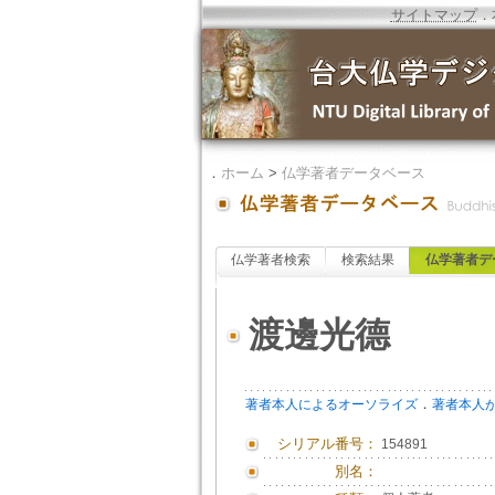
サイトマップ
．
．
ホーム
>
仏学著者データベース
仏学著者検索
検索結果
仏学著者デ
渡邊光德
．
著者本人によるオーソライズ
著者本人
シリアル番号：
154891
別名：