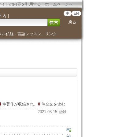
サイトの内容を引用する
．
ホームページへ
中
EN
ト内
｜
戻る
タル仏経
言語レッスン
リンク
．
．
4
件著作が収録され、
0
件全文を含む
2021.03.15 登録