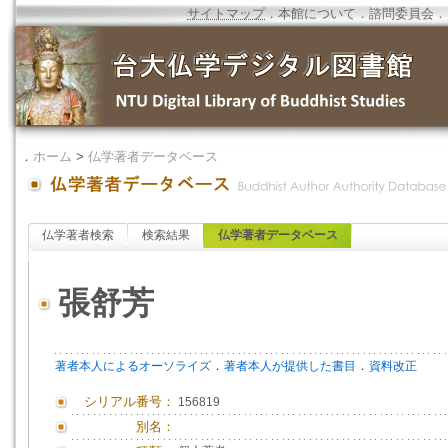
サイトマップ
．
本館について
．
諮問委員会
．
．
ホーム
>
仏学著者データベース
仏学著者検索
検索結果
仏学著者データベース
張舒芳
．
．
著者本人によるオーソライズ
著者本人が提供した書目
資料改正
シリアル番号：
156819
別名：