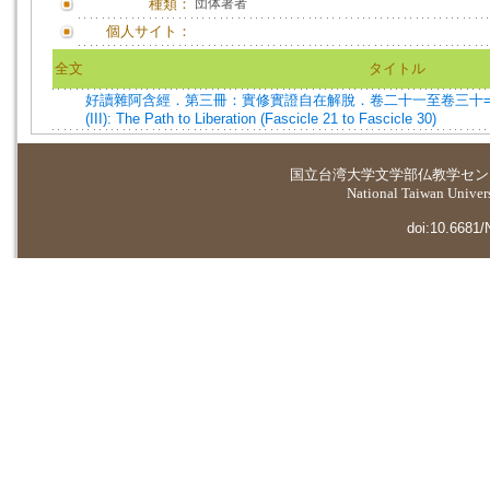
種類：
団体著者
個人サイト：
全文
タイトル
好讀雜阿含經．第三冊：實修實證自在解脫．卷二十一至卷三十=Savoring
(III): The Path to Liberation (Fascicle 21 to Fascicle 30)
国立台湾大学
文学部仏教学セン
National Taiwan Universi
doi:10.6681