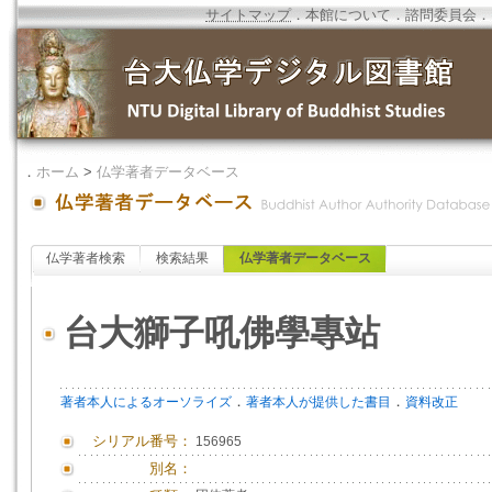
サイトマップ
．
本館について
．
諮問委員会
．
．
ホーム
>
仏学著者データベース
仏学著者検索
検索結果
仏学著者データベース
台大獅子吼佛學專站
．
．
著者本人によるオーソライズ
著者本人が提供した書目
資料改正
シリアル番号：
156965
別名：