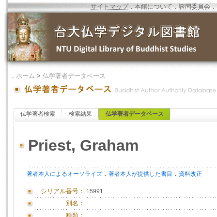
サイトマップ
．
本館について
．
諮問委員会
．
．
ホーム
>
仏学著者データベース
仏学著者検索
検索結果
仏学著者データベース
Priest, Graham
．
．
著者本人によるオーソライズ
著者本人が提供した書目
資料改正
シリアル番号：
15991
別名：
種類：