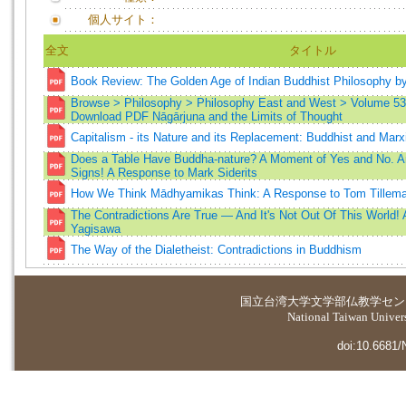
個人サイト：
全文
タイトル
Book Review: The Golden Age of Indian Buddhist Philosophy b
Browse > Philosophy > Philosophy East and West > Volume 53
Download PDF Nāgārjuna and the Limits of Thought
Capitalism - its Nature and its Replacement: Buddhist and Marxi
Does a Table Have Buddha-nature? A Moment of Yes and No. An
Signs! A Response to Mark Siderits
How We Think Mādhyamikas Think: A Response to Tom Tillem
The Contradictions Are True — And It's Not Out Of This World!
Yagisawa
The Way of the Dialetheist: Contradictions in Buddhism
国立台湾大学
文学部仏教学セン
National Taiwan Universi
doi:10.6681