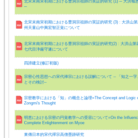
北宋末南宋初期における曹洞宗祖師の実証的研究 (1) ─ 大洪
─
北宋末南宋初期における曹洞宗祖師の実証的研究 (3) : 大洪
州天童山中興宏智正覚について
北宋末南宋初期における曹洞宗祖師の実証的研究(2) : 大洪山
七代目浄厳守遂について
四諦建立(修訂初版)
宗密心性思想への宋代禅宗における誤解について -- 「知之一
とその検討--
宗密教学における「知」の概念と論理=The Concept and Logic of Kn
Zongmi's Thought
明恵における宗密の円覚教学への受容について=On the Influence of
Complete Enlightenment on Myoe
東傳日本的宋代禪宗高僧墨跡研究