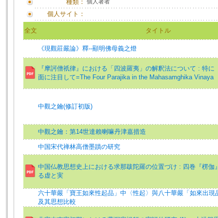
種類：
個人著者
個人サイト：
全文
タイトル
《現觀莊嚴論》釋--顯明佛母義之燈
『摩訶僧祇律』における「四波羅夷」の解釈法について : 特に
面に注目して=The Four Parajika in the Mahasamghika Vinaya
中觀之鑰(修訂初版)
中觀之鑰：第14世達賴喇嘛丹津嘉措造
中国宋代禅林高僧墨蹟の研究
中国仏教思想史上における求那跋陀羅の位置づけ : 四巻『楞伽
る虚と実
六十華嚴「寶王如來性起品」中〈性起〉與八十華嚴「如來出現
及其思想比較