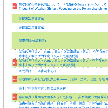
無準師範の華厳思想について : 『仏鑑禅師語録』を中心として=On t
Thought of Wuzhun Shifan : Focusing on the Fojian chanshi yul
菩提道次第甘露藏
菩提道次第甘露藏
新學擇眼(修訂初版)
試論印度哲學之〈puruṣa 原人〉與宗密所論〈原人〉 究竟有無思
應李志夫教授所問宗密〈原人〉之語義問題
試論印度哲學之＜puruṣa 原人＞與密宗所論＜原人＞究竟有無
李志夫教授所問密宗＜原人＞之語義問題
道元禪師：日本曹洞宗初祖
綜述華嚴宗列祖之彌陀淨土觀 —— 以智儼、法藏、澄觀、宗密
論宋代禪宗對宗密心性思想的誤解
論法藏撰《梵網經菩薩戒本疏》之特色 ── 與智顗說《菩薩戒義疏
論唐代華嚴宗的佛性思想 -- 以智儼、法藏、澄觀、宗密的佛性論為中
Buddha-Nature Thought of Huayen School of Tang Dynasty -- Es