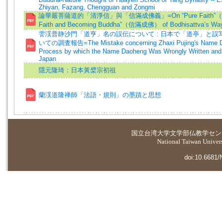
Zhiyan, Fazang, Chengguan and Zongmi
論華嚴菩薩道的「清淨信」與「信滿成佛義」=On “Pure Faith”（清淨
Faith and Becoming Buddha”（信滿成佛） of Bodhisattva’s Way
霅渓普静沙門「道亨」名の誤伝について : 日本で「道亭」と誤
いての調査報告=The Mistake concerning Zhaxi Pujing's Name D
Process by which the Name Daoheng Was Wrongly Written and P
Japan
隱元隆琦：日本黃檗宗初祖
蘭渓道隆禅師「法語・規則」の墨蹟と思想
国立台湾大学
文学部仏教学セン
National Taiwan Universi
doi:10.6681