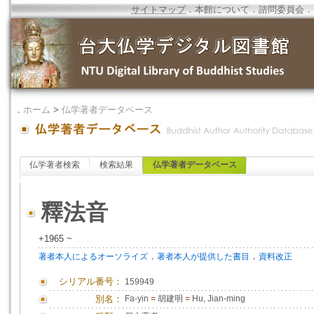
サイトマップ
．
本館について
．
諮問委員会
．
．
ホーム
>
仏学著者データベース
仏学著者検索
検索結果
仏学著者データベース
釋法音
+1965 ~
．
．
著者本人によるオーソライズ
著者本人が提供した書目
資料改正
シリアル番号：
159949
別名：
Fa-yin
=
胡建明
=
Hu, Jian-ming