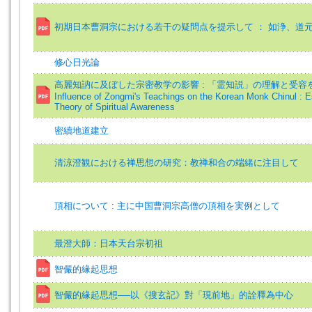
初期日本曹洞宗における若干の疑問点を提示して ： 如浄、道
修心日光論
高麗知訥に及ぼした宗密教学の影響 : 「霊知説」の理解と受容を
Influence of Zongmi's Teachings on the Korean Monk Chinul : E
Theory of Spiritual Awareness
密續地道建立
清涼澄観における禅思想の研究：教禅和合の端緒に注目して
頂相について : 主に中国曹洞宗高僧の頂相を実例として
最澄大師：日本天台宗初祖
智儼的緣起思想
智儼的緣起思想──以《搜玄記》對「現前地」的詮釋為中心