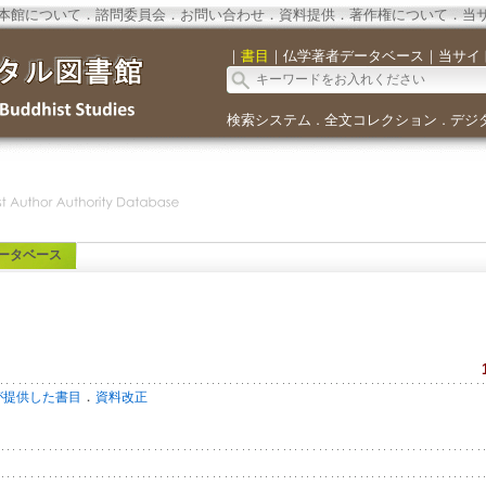
本館について
．
諮問委員会
．
お問い合わせ
．
資料提供
．
著作権について
．
当
｜
書目
｜
仏学著者データベース
｜
当サイ
検索システム
全文コレクション
デジ
．
．
ータベース
．
が提供した書目
資料改正