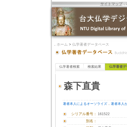
サイトマップ
．
．
ホーム
>
仏学著者データベース
仏学著者検索
検索結果
仏学著者デ
森下直貴
．
著者本人によるオーソライズ
著者本人
シリアル番号：
161522
別名：