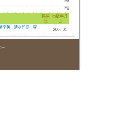
掲載
出版年月
誌
日
藤幸英
;
清水邦彦
;
塚
2006.01
ター