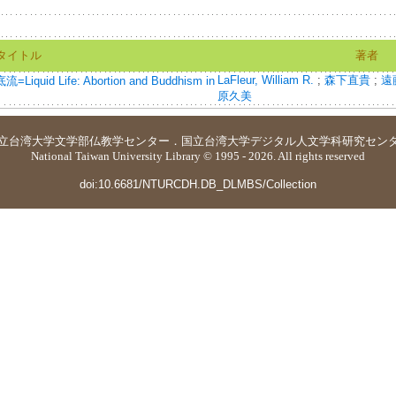
タイトル
著者
LaFleur, William R.
;
森下直貴
;
遠
d Life: Abortion and Buddhism in
原久美
立台湾大学
文学部仏教学センター
．
国立台湾大学デジタル人文学科研究セン
National Taiwan University Library © 1995 - 2026. All rights reserved
doi:10.6681/NTURCDH.DB_DLMBS/Collection