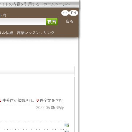
サイトの内容を引用する
．
ホームページへ
中
EN
ト内
｜
戻る
タル仏経
言語レッスン
リンク
．
．
1
件著作が収録され、
0
件全文を含む
2022.05.05 登録