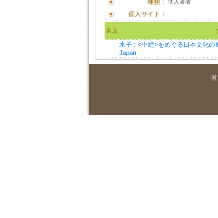
種類：
個人著者
個人サイト：
全文
水子 : <中絶>をめぐる日本文化の底流=Liqui
Japan
国