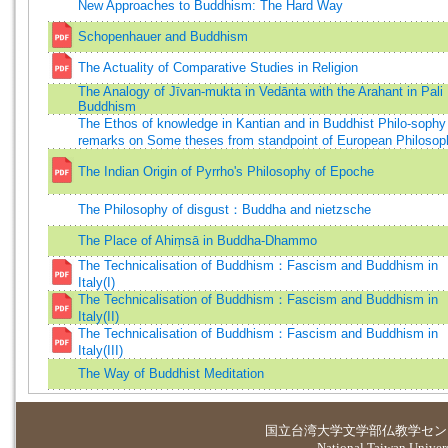
New Approaches to Buddhism: The Hard Way
Schopenhauer and Buddhism
The Actuality of Comparative Studies in Religion
The Analogy of Jīvan-mukta in Vedānta with the Arahant in Pali
Buddhism
The Ethos of knowledge in Kantian and in Buddhist Philo-soph
remarks on Some theses from standpoint of European Philosop
The Indian Origin of Pyrrho's Philosophy of Epoche
The Philosophy of disgust：Buddha and nietzsche
The Place of Ahiṃsā in Buddha-Dhammo
The Technicalisation of Buddhism：Fascism and Buddhism in
Italy(I)
The Technicalisation of Buddhism：Fascism and Buddhism in
Italy(II)
The Technicalisation of Buddhism：Fascism and Buddhism in
Italy(III)
The Way of Buddhist Meditation
国立台湾大学
文学部仏教学セン
National Taiwan Universi