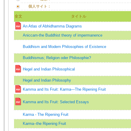
個人サイト：
全文
タイトル
An Atlas of Abhidhamma Diagrams
Aniccam-the Buddhist theory of impermanence
Buddhism and Modern Philosophies of Existence
Buddhismus; Religion oder Philosophie?
Hegel and Indian Philosophical
Hegel and Indian Philosophy
Kamma and Its Fruit: Karma—The Ripening Fruit
Kamma and Its Fruit: Selected Essays
Karma - The Ripening Fruit
Karma--the Ripening Fruit