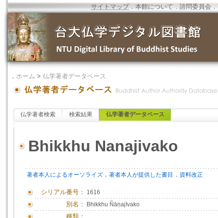
サイトマップ
．
本館について
．
諮問委員会
．
．
ホーム
>
仏学著者データベース
仏学著者検索
検索結果
仏学著者データベース
Bhikkhu Nanajivako
．
．
著者本人によるオーソライズ
著者本人が提供した書目
資料改正
シリアル番号：
1616
別名：
Bhikkhu Ñāṇajīvako
種類：