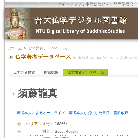
サイトマップ
．
本館について
．
諮問委員会
．
．
ホーム
>
仏学著者データベース
仏学著者検索
検索結果
仏学著者データベース
須藤龍真
．
．
著者本人によるオーソライズ
著者本人が提供した書目
資料改正
シリアル番号：
162664
別名：
Sudo, Ryushin