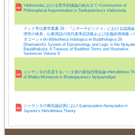
Vādivinodaにおける哲学的議論の組み立て=Construction of
Philosophical Argumentation in Śaṅkaramiśra’s Vādivinoda
インド学仏教学叢書 26：『ニヤーヤビンドゥ』における認識
理学の体系：仏教用語の現代基準訳語集および定義的用例集 バ
ダコーシャⅨ=Bibliotheca Indologica et Buddhologica 26:
Dharmakīrti's System of Epistemology and Logic in the Nyāyab
Bauddhakośa: A Treasury of Buddhist Terms and Illustrative
Sentences Volume 9
ジャヤンタの言及するバッタ派の疑似的理由論=Hetvābhāsa The
of Bhāṭṭa Mīmāṃsā in Bhaṭṭajayanta’s Nyāyamañjarī
ジャヤンタの擬似論証因におけるaprayojaka=Aprayojaka in
Jayanta’s Hetvābhāsa Theory