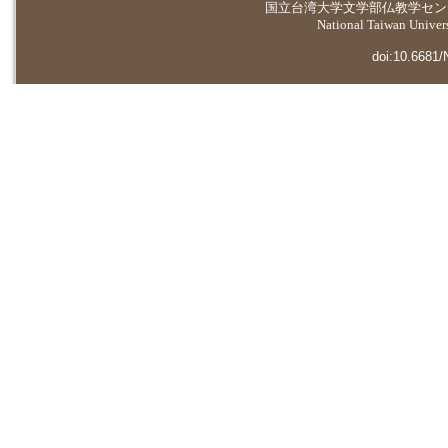
国立台湾大学
文学部仏教学セン
National Taiwan Universi
doi:10.6681