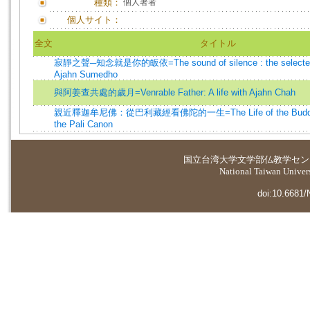
種類：
個人著者
個人サイト：
全文
タイトル
寂靜之聲─知念就是你的皈依=The sound of silence : the selected 
Ajahn Sumedho
與阿姜查共處的歲月=Venrable Father: A life with Ajahn Chah
親近釋迦牟尼佛：從巴利藏經看佛陀的一生=The Life of the Buddha: 
the Pali Canon
国立台湾大学
文学部仏教学セン
National Taiwan Universi
doi:10.6681