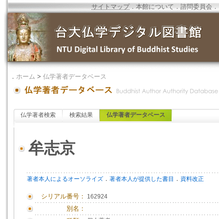
サイトマップ
．
本館について
．
諮問委員会
．
．
ホーム
>
仏学著者データベース
仏学著者検索
検索結果
仏学著者データベース
牟志京
．
．
著者本人によるオーソライズ
著者本人が提供した書目
資料改正
シリアル番号：
162924
別名：