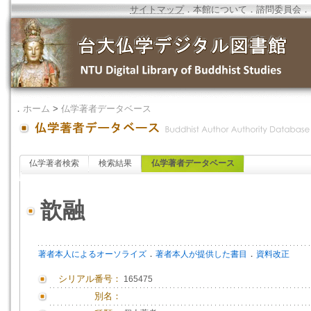
サイトマップ
．
本館について
．
諮問委員会
．
．
ホーム
>
仏学著者データベース
仏学著者検索
検索結果
仏学著者データベース
歆融
．
．
著者本人によるオーソライズ
著者本人が提供した書目
資料改正
シリアル番号：
165475
別名：