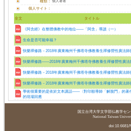
種類：
個人著者
個人サイト：
全文
タイトル
《阿含經》在整體佛教中的地位——「阿含」導讀（一）
生命是否可能幸福？
快樂禪修路－2018年廣東梅州千佛塔寺佛教養生禪修營性廣法
快樂禪修路——2018年廣東梅州千佛塔寺佛教養生禪修營性廣
快樂禪修路－2018年廣東梅州千佛塔寺佛教養生禪修營性廣法
快樂禪修路－2018年廣東梅州千佛塔寺佛教養生禪修營性廣法
學術很重要的是依於文本講話——〈對印順導師「解脫門」的著
的現場回應
国立台湾大学
文学部仏教学セン
National Taiwan Universi
doi:10.6681