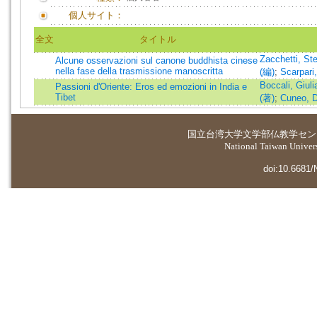
個人サイト：
全文
タイトル
Zacchetti, St
Alcune osservazioni sul canone buddhista cinese
nella fase della trasmissione manoscritta
(編)
;
Scarpari
Boccali, Giul
Passioni d'Oriente: Eros ed emozioni in India e
Tibet
(著)
;
Cuneo, D
国立台湾大学
文学部仏教学セン
National Taiwan Universi
doi:10.6681