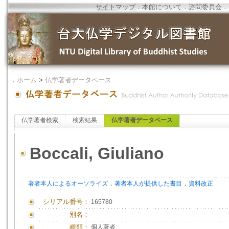
サイトマップ
．
本館について
．
諮問委員会
．
．
ホーム
>
仏学著者データベース
仏学著者検索
検索結果
仏学著者データベース
Boccali, Giuliano
．
．
著者本人によるオーソライズ
著者本人が提供した書目
資料改正
シリアル番号：
165780
別名：
種類：
個人著者