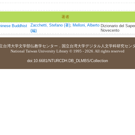
著者
Zacchetti, Stefano (著)
;
Melloni, Alberto
hinese Buddhist
Dizionario del Saper
Novecento
(編)
立台湾大学
文学部仏教学センター
．
国立台湾大学デジタル人文学科研究セン
National Taiwan University Library © 1995 - 2026. All rights reserved
doi:10.6681/NTURCDH.DB_DLMBS/Collection