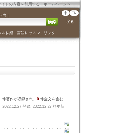
サイトの内容を引用する
．
ホームページへ
中
EN
ト内
｜
戻る
タル仏経
言語レッスン
リンク
．
．
1
件著作が収録され、
0
件全文を含む
2022.12.27 登録, 2022.12.27 料更新