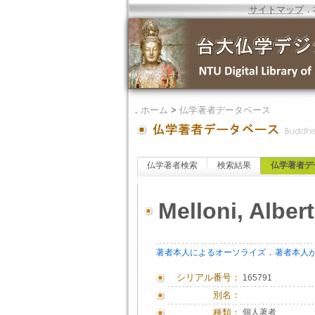
サイトマップ
．
．
ホーム
>
仏学著者データベース
仏学著者検索
検索結果
仏学著者デ
Melloni, Alber
．
著者本人によるオーソライズ
著者本人
シリアル番号：
165791
別名：
種類：
個人著者