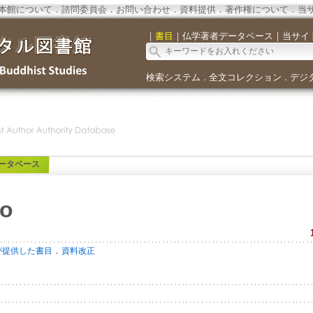
本館について
．
諮問委員会
．
お問い合わせ
．
資料提供
．
著作権について
．
当
｜
書目
｜
仏学著者データベース
｜
当サイ
検索システム
全文コレクション
デジ
．
．
ータベース
to
．
が提供した書目
資料改正