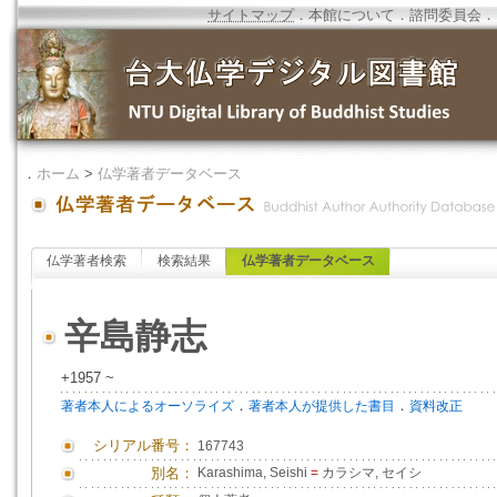
サイトマップ
．
本館について
．
諮問委員会
．
．
ホーム
>
仏学著者データベース
仏学著者検索
検索結果
仏学著者データベース
辛島静志
+1957 ~
．
．
著者本人によるオーソライズ
著者本人が提供した書目
資料改正
シリアル番号：
167743
別名：
Karashima, Seishi
=
カラシマ, セイシ