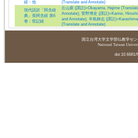
経・他
(Translate and Annotate)
丘山新 (譯註)=Okayama, Hajime (Translate 
現代語訳「阿含経
Annotate)
;
菅野博史 (譯註)=Kanno, Hiroshi (T
典」長阿含経 第6
and Annotate)
;
辛島静志 (譯註)=Karashima, Se
巻：世記経
(Translate and Annotate)
国立台湾大学
文学部仏教学セン
National Taiwan Universi
doi:10.6681