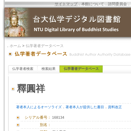
サイトマップ
．
本館について
．
諮問委員会
．
．
ホーム
>
仏学著者データベース
仏学著者検索
検索結果
仏学著者データベース
釋圓祥
．
．
著者本人によるオーソライズ
著者本人が提供した書目
資料改正
シリアル番号：
168134
別名：