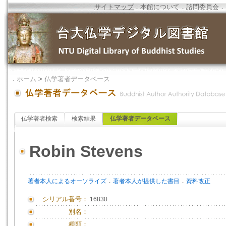
サイトマップ
．
本館について
．
諮問委員会
．
．
ホーム
>
仏学著者データベース
仏学著者検索
検索結果
仏学著者データベース
Robin Stevens
．
．
著者本人によるオーソライズ
著者本人が提供した書目
資料改正
シリアル番号：
16830
別名：
種類：