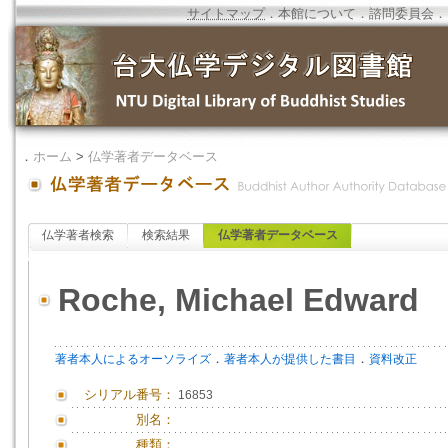
サイトマップ
．
本館について
．
諮問委員会
．
．
ホーム
>
仏学著者データベース
仏学著者検索
検索結果
仏学著者データベース
Roche, Michael Edward
．
．
著者本人によるオーソライズ
著者本人が提供した書目
資料改正
シリアル番号：
16853
別名：
種類：