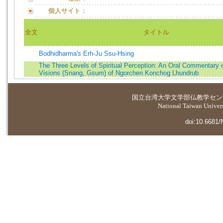
個人サイト：
全文
タイトル
Bodhidharma's Erh-Ju Ssu-Hsing
The Three Levels of Spiritual Perception: An Oral Commentary 
Visions (Snang, Gsum) of Ngorchen Konchog Lhundrub
国立台湾大学
文学部仏教学セン
National Taiwan Universi
doi:10.6681