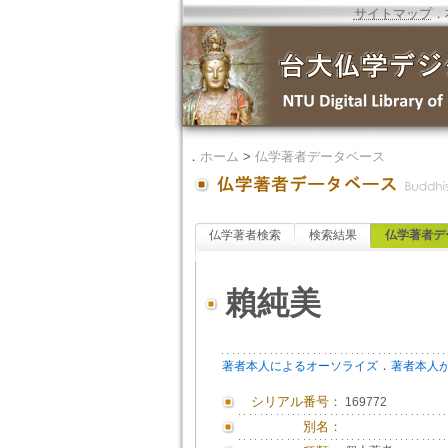
サイトマップ
．
．
ホーム
>
仏学著者データベース
仏学著者検索
検索結果
仏学著者デ
賴純美
．
著者本人によるオーソライズ
著者本人
シリアル番号：
169772
別名：