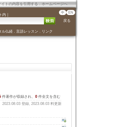
サイトの内容を引用する
．
ホームページへ
中
EN
ト内
｜
戻る
タル仏経
言語レッスン
リンク
．
．
5
件著作が収録され、
0
件全文を含む
2023.08.03 登録, 2023.08.03 料更新