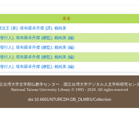
著者
法王 (著)
;
堪布羅卓丹傑 (譯)
;
賴純美
(發行人)
;
堪布羅卓丹傑 (總監)
;
賴純美 (編)
(發行人)
;
堪布羅卓丹傑 (總監)
;
賴純美 (編)
(發行人)
;
堪布羅卓丹傑 (總監)
;
賴純美 (編)
(發行人)
;
堪布羅卓丹傑 (總監)
;
賴純美 (編)
立台湾大学
文学部仏教学センター
．
国立台湾大学デジタル人文学科研究セン
National Taiwan University Library © 1995 - 2026. All rights reserved
doi:10.6681/NTURCDH.DB_DLMBS/Collection