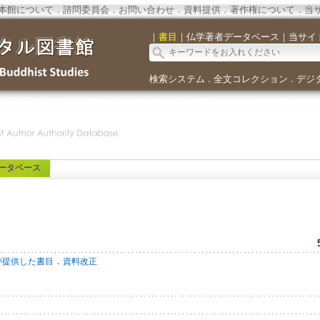
本館について
．
諮問委員会
．
お問い合わせ
．
資料提供
．
著作権について
．
当
｜
書目
｜
仏学著者データベース
｜
当サイ
検索システム
全文コレクション
デジ
．
．
ータベース
．
が提供した書目
資料改正