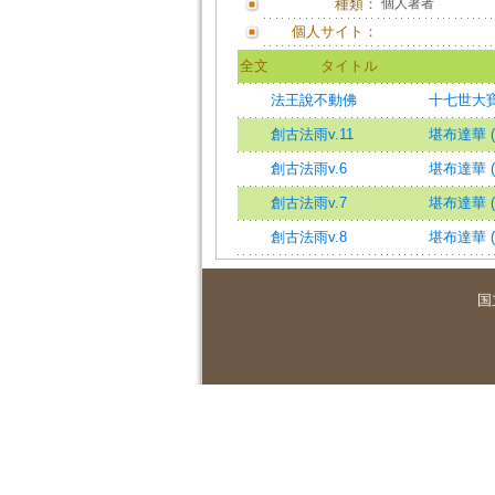
種類：
個人著者
個人サイト：
全文
タイトル
法王說不動佛
十七世大寶
創古法雨v.11
堪布達華 
創古法雨v.6
堪布達華 
創古法雨v.7
堪布達華 
創古法雨v.8
堪布達華 
国