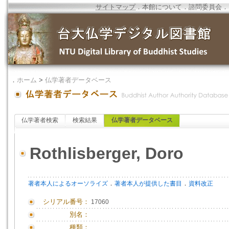
サイトマップ
．
本館について
．
諮問委員会
．
．
ホーム
>
仏学著者データベース
仏学著者検索
検索結果
仏学著者データベース
Rothlisberger, Doro
．
．
著者本人によるオーソライズ
著者本人が提供した書目
資料改正
シリアル番号：
17060
別名：
種類：