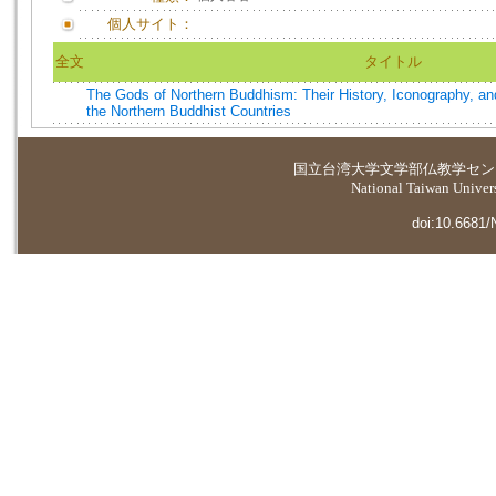
個人サイト：
全文
タイトル
The Gods of Northern Buddhism: Their History, Iconography, an
the Northern Buddhist Countries
国立台湾大学
文学部仏教学セン
National Taiwan Universi
doi:10.6681