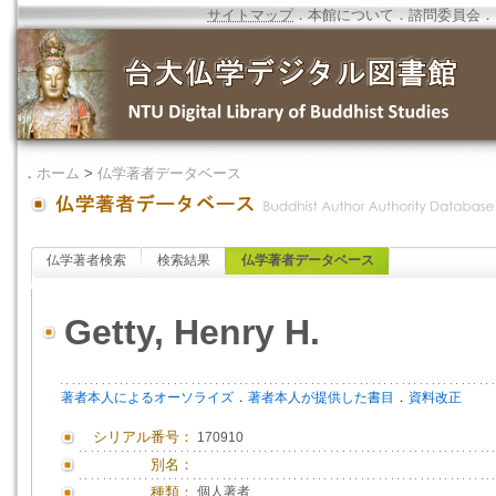
サイトマップ
．
本館について
．
諮問委員会
．
．
ホーム
>
仏学著者データベース
仏学著者検索
検索結果
仏学著者データベース
Getty, Henry H.
．
．
著者本人によるオーソライズ
著者本人が提供した書目
資料改正
シリアル番号：
170910
別名：
種類：
個人著者