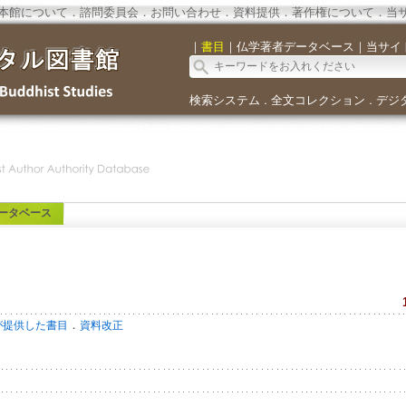
本館について
．
諮問委員会
．
お問い合わせ
．
資料提供
．
著作権について
．
当
｜
書目
｜
仏学著者データベース
｜
当サイ
検索システム
全文コレクション
デジ
．
．
ータベース
．
が提供した書目
資料改正