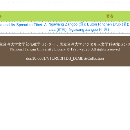
ル
著者
Ngawang Zangpo (譯)
;
Butön Rinchen Drup (著)
a and Its Spread to Tibet: A
Lisa (前言)
;
Ngawang Zangpo (引言)
立台湾大学
文学部仏教学センター
．
国立台湾大学デジタル人文学科研究セン
National Taiwan University Library © 1995 - 2026. All rights reserved
doi:10.6681/NTURCDH.DB_DLMBS/Collection