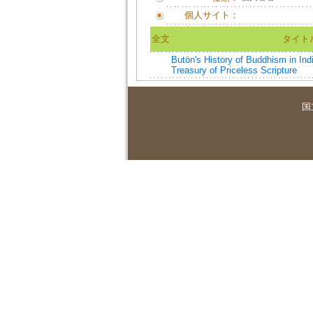
個人サイト：
全文
タイト
Butön's History of Buddhism in Indi
Treasury of Priceless Scripture
国