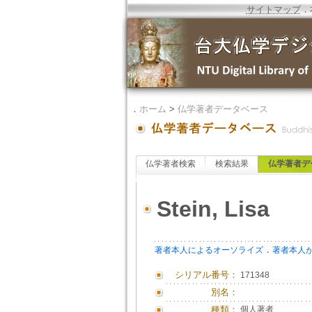
サイトマップ
．
．
ホーム
>
仏学著者データベース
仏学著者検索
検索結果
仏学著者デ
Stein, Lisa
．
著者本人によるオーソライズ
著者本人
シリアル番号：
171348
別名：
種類：
個人著者