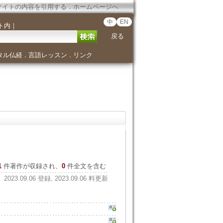
サイトの内容を引用する
．
ホームページへ
中
EN
ト内
｜
戻る
タル仏経
言語レッスン
リンク
．
．
1
件著作が収録され、
0
件全文を含む
2023.09.06 登録, 2023.09.06 料更新