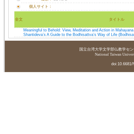
個人サイト：
全文
タイトル
Meaningful to Behold: View, Meditation and Action in Mahaya
Shantideva’s A Guide to the Bodhisattva’s Way of Life (Bodhisa
国立台湾大学
文学部仏教学セン
National Taiwan Universi
doi:10.6681