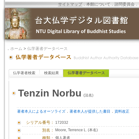
サイトマップ
．
本館について
．
諮問委員会
．
．
ホーム
>
仏学著者データベース
仏学著者検索
検索結果
仏学著者データベース
Tenzin Norbu
(法名)
．
．
著者本人によるオーソライズ
著者本人が提供した書目
資料改正
シリアル番号：
172032
別名：
Moore, Terrence L. (本名)
種類：
個人著者