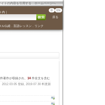
サイトの内容を引用する
．
ホームページへ
中
EN
ト内
｜
戻る
タル仏経
言語レッスン
リンク
．
．
件著作が収録され、
14
件全文を含む
2012.03.05 登録, 2019.07.30 料更新