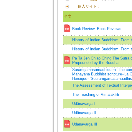
個人サイト：
全文
Book Review: Book Reviews
History of Indian Buddhism: From t
History of Indian Buddhism: From t
Pa Ta Jen Chiao Ching:The Sutra o
Propounded by the Buddha
Suramgamasamadhisutra : the conce
Mahayana Buddhist scripture=La C
Heroique=`Suuramgamasamaadhis
The Assessment of Textual Interpr
The Teaching of Vimalakīrti
Udānavarga I
Udānavarga II
Udanavarga III