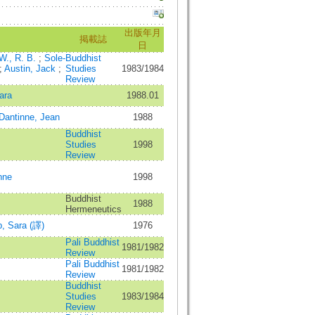
出版年月
掲載誌
日
W., R. B.
;
Sole-
Buddhist
;
Austin, Jack
;
Studies
1983/1984
Review
ara
1988.01
Dantinne, Jean
1988
Buddhist
Studies
1998
Review
nne
1998
Buddhist
1988
Hermeneutics
, Sara (譯)
1976
Pali Buddhist
1981/1982
Review
Pali Buddhist
1981/1982
Review
Buddhist
Studies
1983/1984
Review