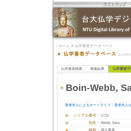
サイトマップ
．
．
ホーム
>
仏学著者データベース
仏学著者検索
検索結果
仏学著者デ
Boin-Webb, Sa
．
著者本人によるオーソライズ
著者本人
シリアル番号：
1722
別名：
Webb, Sara
種類：
個人著者