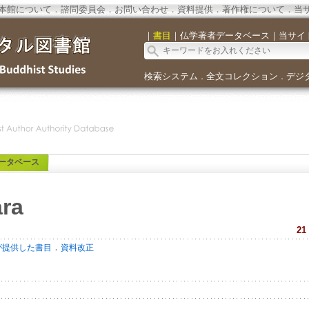
本館について
．
諮問委員会
．
お問い合わせ
．
資料提供
．
著作権について
．
当
｜
書目
｜
仏学著者データベース
｜
当サイ
検索システム
全文コレクション
デジ
．
．
ータベース
ra
21
．
が提供した書目
資料改正