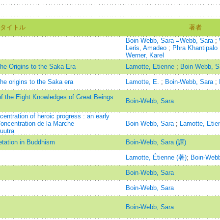
タイトル
著者
Boin-Webb, Sara =Webb, Sara
;
Leris, Amadeo
;
Phra Khantipalo
Werner, Karel
he Origins to the Saka Era
Lamotte, Etienne
;
Boin-Webb, S
he origins to the Saka era
Lamotte, E.
;
Boin-Webb, Sara
;
f the Eight Knowledges of Great Beings
Boin-Webb, Sara
ntration of heroic progress : an early
oncentration de la Marche
Boin-Webb, Sara
;
Lamotte, Etie
uutra
etation in Buddhism
Boin-Webb, Sara (譯)
Lamotte, Étienne (著)
;
Boin-Webb
Boin-Webb, Sara
Boin-Webb, Sara
Boin-Webb, Sara