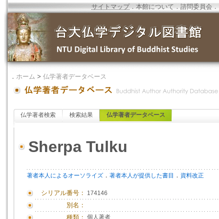
サイトマップ
．
本館について
．
諮問委員会
．
．
ホーム
>
仏学著者データベース
仏学著者検索
検索結果
仏学著者データベース
Sherpa Tulku
．
．
著者本人によるオーソライズ
著者本人が提供した書目
資料改正
シリアル番号：
174146
別名：
種類：
個人著者