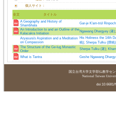
個人サイト：
全文
タイトル
A Geography and History of
Gar-je K'am-trül Rinpoc
Shambhala
An Introduction to and an Outline of the
Ngawang Dhargyey (著)
Kalacakra Initiation
His Holiness the 14th 
Aryasura's Aspiration and a Meditation
on Compassion
稿)
;
Sherpa Tulku (撰稿)
The Structure of the Ge-lug Monastic
Sherpa Tulku (著)
;
Kham
Order
What is Tantra
Geshe Ngawang Dhargy
国立台湾大学
文学部仏教学セン
National Taiwan Universi
doi:10.6681