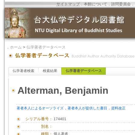
サイトマップ
．
本館について
．
諮問委員会
．
．
ホーム
>
仏学著者データベース
仏学著者検索
検索結果
仏学著者データベース
Alterman, Benjamin
．
．
著者本人によるオーソライズ
著者本人が提供した書目
資料改正
シリアル番号：
174401
別名：
種類：
個人著者