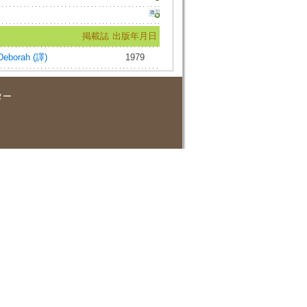
掲載誌
出版年月日
Deborah (譯)
1979
ター