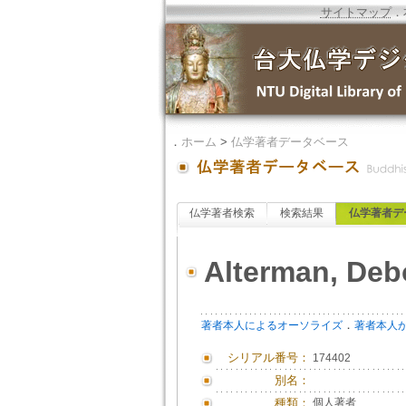
サイトマップ
．
．
ホーム
>
仏学著者データベース
仏学著者検索
検索結果
仏学著者デ
Alterman, Deb
．
著者本人によるオーソライズ
著者本人
シリアル番号：
174402
別名：
種類：
個人著者