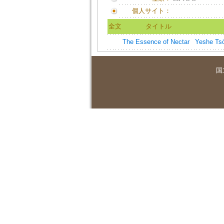
個人サイト：
全文
タイトル
The Essence of Nectar
Yeshe Ts
国