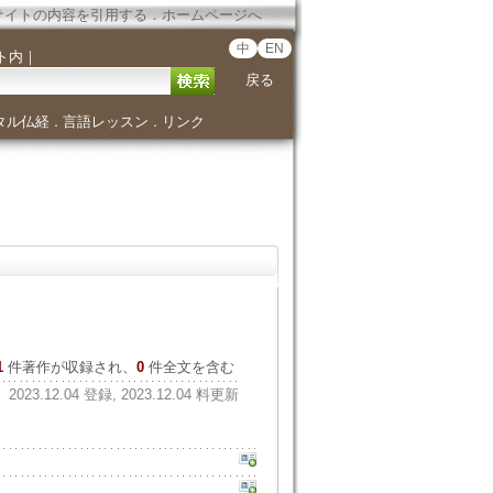
サイトの内容を引用する
．
ホームページへ
中
EN
ト内
｜
戻る
タル仏経
言語レッスン
リンク
．
．
1
件著作が収録され、
0
件全文を含む
2023.12.04 登録, 2023.12.04 料更新