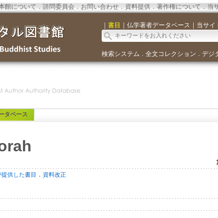
本館について
．
諮問委員会
．
お問い合わせ
．
資料提供
．
著作権について
．
当
｜
書目
｜
仏学著者データベース
｜
当サイ
検索システム
全文コレクション
デジ
．
．
ータベース
orah
．
が提供した書目
資料改正