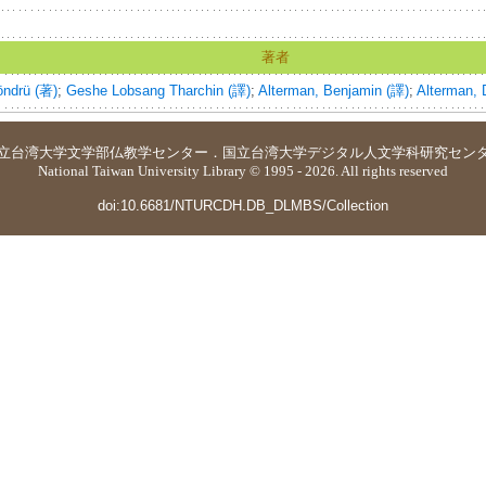
著者
öndrü (著)
;
Geshe Lobsang Tharchin (譯)
;
Alterman, Benjamin (譯)
;
Alterman, 
立台湾大学
文学部仏教学センター
．
国立台湾大学デジタル人文学科研究セン
National Taiwan University Library © 1995 - 2026. All rights reserved
doi:10.6681/NTURCDH.DB_DLMBS/Collection