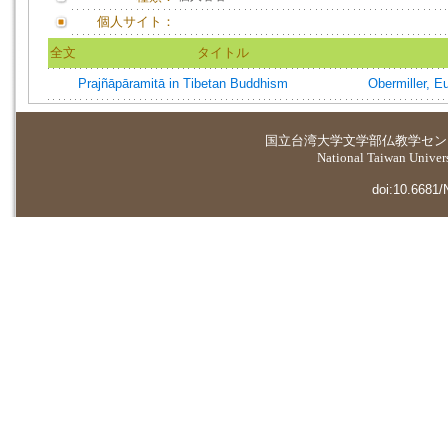
個人サイト：
全文
タイトル
Prajñāpāramitā in Tibetan Buddhism
Obermiller, E
国立台湾大学
文学部仏教学セン
National Taiwan Universi
doi:10.6681