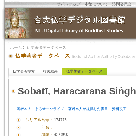
サイトマップ
．
本館について
．
諮問委員会
．
．
ホーム
>
仏学著者データベース
仏学著者検索
検索結果
仏学著者データベース
Sobatī, Haracarana Siṅg
．
．
著者本人によるオーソライズ
著者本人が提供した書目
資料改正
シリアル番号：
174775
別名：
種類：
個人著者