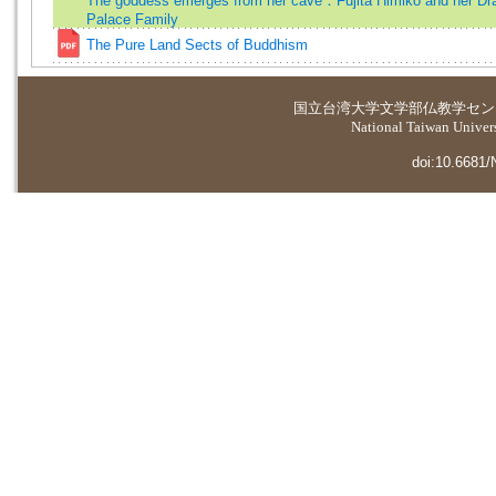
The goddess emerges from her cave：Fujita Himiko and her Dr
Palace Family
The Pure Land Sects of Buddhism
国立台湾大学
文学部仏教学セン
National Taiwan Universi
doi:10.6681