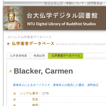
サイトマップ
．
本館について
．
諮問委員会
．
．
ホーム
>
仏学著者データベース
仏学著者検索
検索結果
仏学著者データベース
Blacker, Carmen
．
．
著者本人によるオーソライズ
著者本人が提供した書目
資料改正
シリアル番号：
1776
別名：
種類：