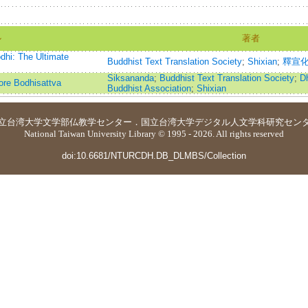
ル
著者
dhi: The Ultimate
Buddhist Text Translation Society
;
Shixian
;
釋宣化=
Siksananda
;
Buddhist Text Translation Society
;
D
ore Bodhisattva
Buddhist Association
;
Shixian
立台湾大学
文学部仏教学センター
．
国立台湾大学デジタル人文学科研究セン
National Taiwan University Library © 1995 - 2026. All rights reserved
doi:10.6681/NTURCDH.DB_DLMBS/Collection