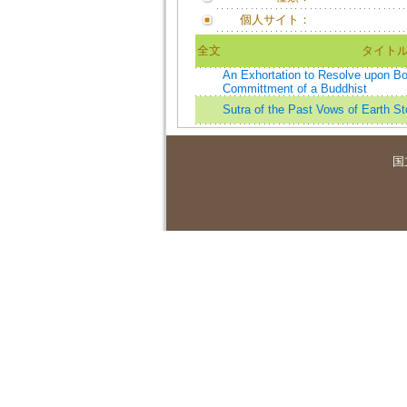
個人サイト：
全文
タイト
An Exhortation to Resolve upon Bo
Committment of a Buddhist
Sutra of the Past Vows of Earth St
国