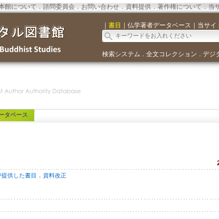
本館について
．
諮問委員会
．
お問い合わせ
．
資料提供
．
著作権について
．
当
｜
書目
｜
仏学著者データベース
｜
当サイ
検索システム
全文コレクション
デジ
．
．
ータベース
．
が提供した書目
資料改正