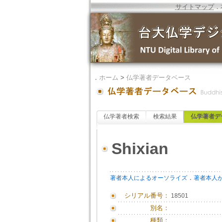
サイトマップ
．
．
ホーム
>
仏学著者データベース
仏学著者検索
検索結果
仏学著者デ
Shixian
．
著者本人によるオーソライズ
著者本人
シリアル番号：
18501
別名：
種類：