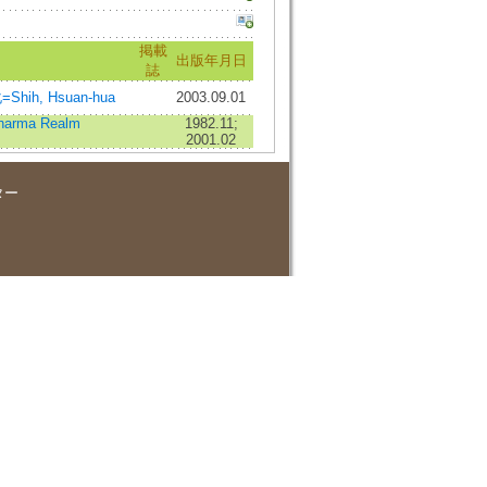
掲載
出版年月日
誌
Shih, Hsuan-hua
2003.09.01
harma Realm
1982.11;
2001.02
ター