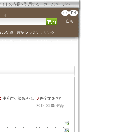
サイトの内容を引用する
．
ホームページへ
中
EN
ト内
｜
戻る
タル仏経
言語レッスン
リンク
．
．
2
件著作が収録され、
0
件全文を含む
2012.03.05 登録