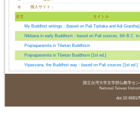
個人サイト：
全文
タイトル
My Buddhist writings：(based on Pali Tipitaka and Adi Grantha)
Nibbana in early Buddhism：based on Pali sources, 6th B.C. to 5
Prajnaparamita in Tibetan Buddhism
Prajnaparamita in Tibetan Buddhism [1st ed.]
Vipassana, the Buddhist way：based on Pali sources [1st ed.]
国立台湾大学
文学部仏教学セン
National Taiwan Universi
doi:10.6681