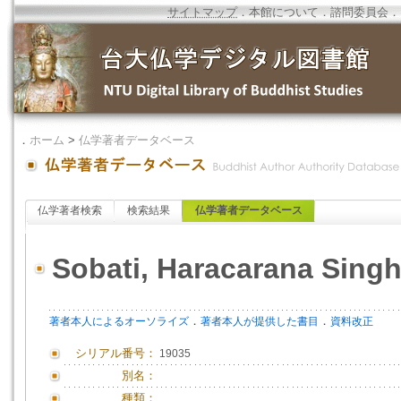
サイトマップ
．
本館について
．
諮問委員会
．
．
ホーム
>
仏学著者データベース
仏学著者検索
検索結果
仏学著者データベース
Sobati, Haracarana Sing
．
．
著者本人によるオーソライズ
著者本人が提供した書目
資料改正
シリアル番号：
19035
別名：
種類：