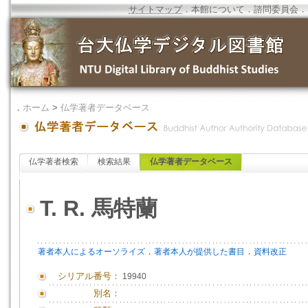
サイトマップ
．
本館について
．
諮問委員会
．
．
ホーム
>
仏学著者データベース
仏学著者検索
検索結果
仏学著者データベース
T. R. 馬特蘭
．
．
著者本人によるオーソライズ
著者本人が提供した書目
資料改正
シリアル番号：
19940
別名：