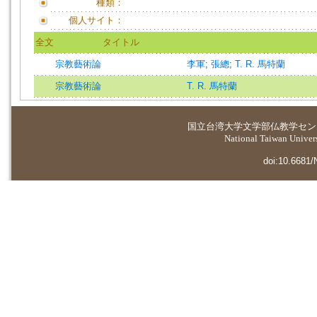
種類：
個人サイト：
全文
タイトル
宗教藝術論
李軍
;
張總
;
T. R. 馬特蘭
宗教藝術論
T. R. 馬特蘭
国立台湾大学
文学部仏教学セン
National Taiwan Universi
doi:10.6681