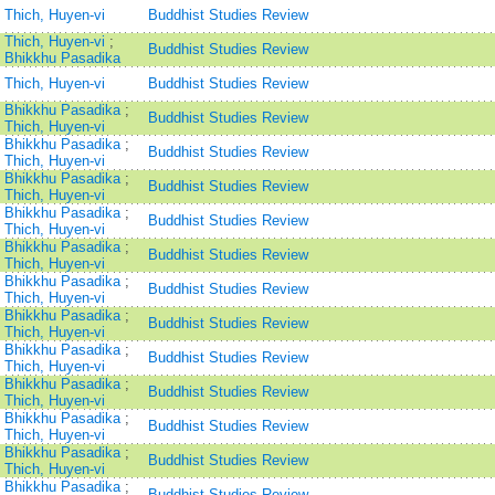
Thich, Huyen-vi
Buddhist Studies Review
Thich, Huyen-vi
;
Buddhist Studies Review
Bhikkhu Pasadika
Thich, Huyen-vi
Buddhist Studies Review
Bhikkhu Pasadika
;
Buddhist Studies Review
Thich, Huyen-vi
Bhikkhu Pasadika
;
Buddhist Studies Review
Thich, Huyen-vi
Bhikkhu Pasadika
;
Buddhist Studies Review
Thich, Huyen-vi
Bhikkhu Pasadika
;
Buddhist Studies Review
Thich, Huyen-vi
Bhikkhu Pasadika
;
Buddhist Studies Review
Thich, Huyen-vi
Bhikkhu Pasadika
;
Buddhist Studies Review
Thich, Huyen-vi
Bhikkhu Pasadika
;
Buddhist Studies Review
Thich, Huyen-vi
Bhikkhu Pasadika
;
Buddhist Studies Review
Thich, Huyen-vi
Bhikkhu Pasadika
;
Buddhist Studies Review
Thich, Huyen-vi
Bhikkhu Pasadika
;
Buddhist Studies Review
Thich, Huyen-vi
Bhikkhu Pasadika
;
Buddhist Studies Review
Thich, Huyen-vi
Bhikkhu Pasadika
;
Buddhist Studies Review