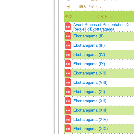
個人サイト：
全文
タイトル
Avant-Propos et Presentation Du
Recueil d'Ekottaragama
Ekottaragama (II)
Ekottaragama (III)
Ekottaragama (IV)
Ekottaragama (IX)
Ekottaragama (VII)
Ekottaragama (VIII)
Ekottaragama (XI)
Ekottaragama (XII)
Ekottaragama (XIII)
Ekottaragama (XIV)
Ekottaragama (XIX)