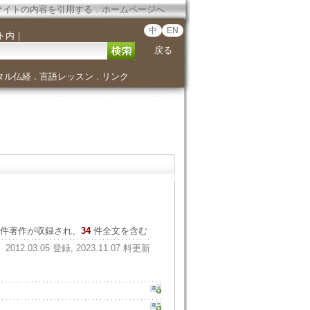
サイトの内容を引用する
．
ホームページへ
中
EN
ト内
｜
戻る
タル仏経
言語レッスン
リンク
．
．
件著作が収録され、
34
件全文を含む
2012.03.05 登録, 2023.11.07 料更新