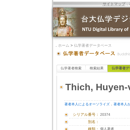
サイトマップ
．
．
ホーム
>
仏学著者データベース
仏学著者検索
検索結果
仏学著者デ
Thich, Huyen-
．
著者本人によるオーソライズ
著者本人
シリアル番号：
20374
別名：
種類：
個人著者