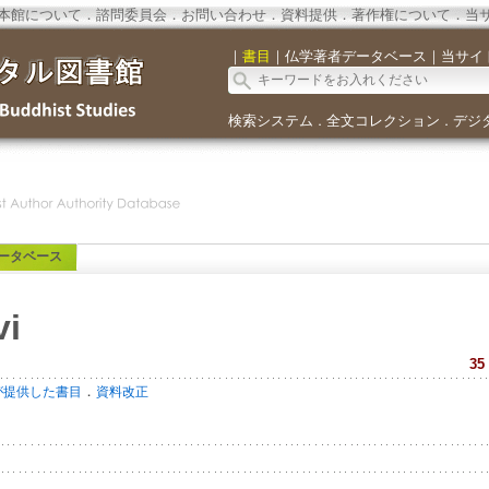
本館について
．
諮問委員会
．
お問い合わせ
．
資料提供
．
著作権について
．
当
｜
書目
｜
仏学著者データベース
｜
当サイ
検索システム
全文コレクション
デジ
．
．
ータベース
vi
35
．
が提供した書目
資料改正