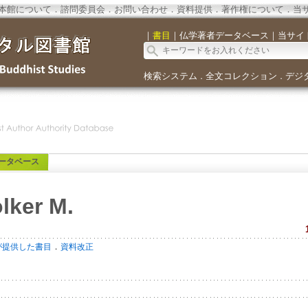
本館について
．
諮問委員会
．
お問い合わせ
．
資料提供
．
著作権について
．
当
｜
書目
｜
仏学著者データベース
｜
当サイ
検索システム
全文コレクション
デジ
．
．
ータベース
lker M.
．
が提供した書目
資料改正