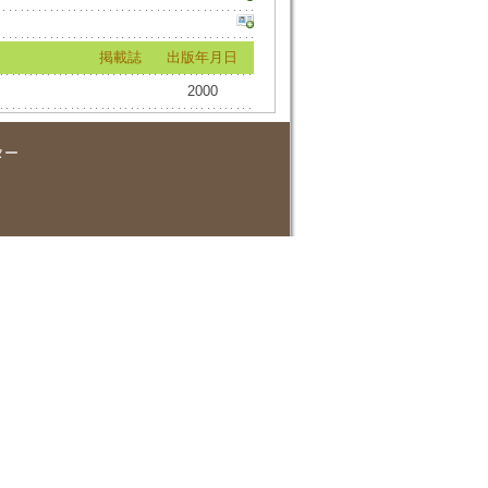
掲載誌
出版年月日
2000
ター