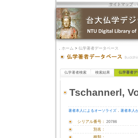
サイトマップ
．
．
ホーム
>
仏学著者データベース
仏学著者検索
検索結果
仏学著者デ
Tschannerl, Vo
．
著者本人によるオーソライズ
著者本人
シリアル番号：
20786
別名：
種類：