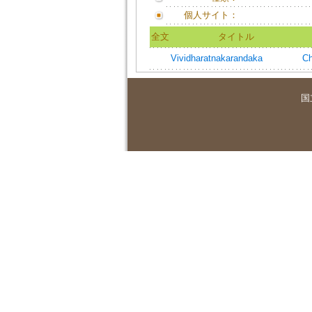
個人サイト：
全文
タイトル
Vividharatnakarandaka
Ch
国