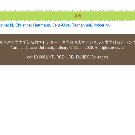
著者
ojnacki, Christine
;
Hartmann, Jens-Uwe
;
Tschannerl, Volker M.
立台湾大学
文学部仏教学センター
．
国立台湾大学デジタル人文学科研究セン
National Taiwan University Library © 1995 - 2026. All rights reserved
doi:10.6681/NTURCDH.DB_DLMBS/Collection