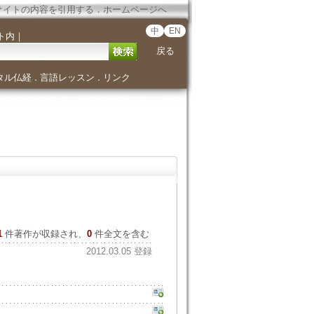
サイトの内容を引用する
．
ホームページへ
中
EN
ト内
｜
戻る
タル仏経
言語レッスン
リンク
．
．
1
件著作が収録され、
0
件全文を含む
2012.03.05 登録