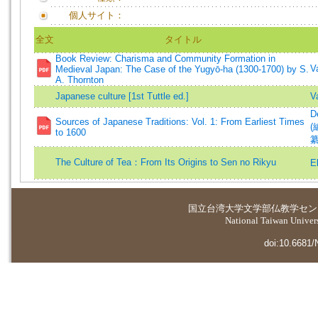
個人サイト：
全文
タイトル
Book Review: Charisma and Community Formation in
V
Medieval Japan: The Case of the Yugyō-ha (1300-1700) by S.
A. Thornton
Japanese culture [1st Tuttle ed.]
V
D
Sources of Japanese Traditions: Vol. 1: From Earliest Times
(
to 1600
纂
The Culture of Tea：From Its Origins to Sen no Rikyu
E
国立台湾大学
文学部仏教学セン
National Taiwan Universi
doi:10.6681