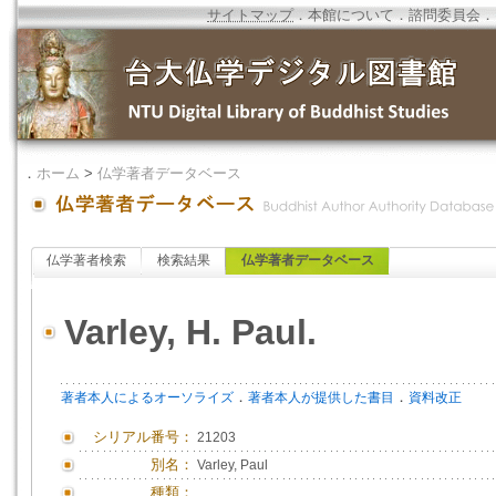
サイトマップ
．
本館について
．
諮問委員会
．
．
ホーム
>
仏学著者データベース
仏学著者検索
検索結果
仏学著者データベース
Varley, H. Paul.
．
．
著者本人によるオーソライズ
著者本人が提供した書目
資料改正
シリアル番号：
21203
別名：
Varley, Paul
種類：