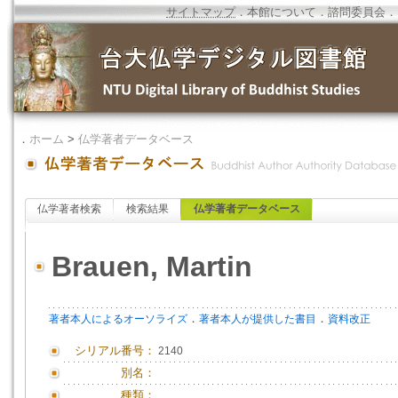
サイトマップ
．
本館について
．
諮問委員会
．
．
ホーム
>
仏学著者データベース
仏学著者検索
検索結果
仏学著者データベース
Brauen, Martin
．
．
著者本人によるオーソライズ
著者本人が提供した書目
資料改正
シリアル番号：
2140
別名：
種類：