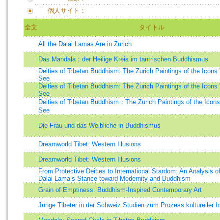
個人サイト：
全文
タイトル
All the Dalai Lamas Are in Zurich
Das Mandala：der Heilige Kreis im tantrischen Buddhismus
Deities of Tibetan Buddhism: The Zurich Paintings of the Icons
See
Deities of Tibetan Buddhism: The Zurich Paintings of the Icons
See
Deities of Tibetan Buddhism：The Zurich Paintings of the Icons
See
Die Frau und das Weibliche in Buddhismus
Dreamworld Tibet: Western Illusions
Dreamworld Tibet: Western Illusions
From Protective Deities to International Stardom: An Analysis o
Dalai Lama’s Stance toward Modernity and Buddhism
Grain of Emptiness: Buddhism-Inspired Contemporary Art
Junge Tibeter in der Schweiz:Studien zum Prozess kultureller Id