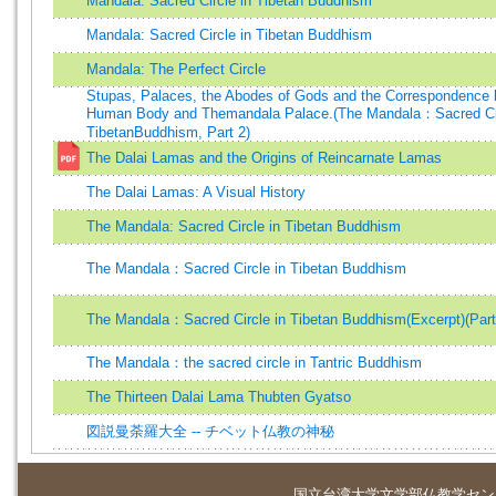
Mandala: Sacred Circle in Tibetan Buddhism
Mandala: Sacred Circle in Tibetan Buddhism
Mandala: The Perfect Circle
Stupas, Palaces, the Abodes of Gods and the Correspondence 
Human Body and Themandala Palace.(The Mandala：Sacred Cir
TibetanBuddhism, Part 2)
The Dalai Lamas and the Origins of Reincarnate Lamas
The Dalai Lamas: A Visual History
The Mandala: Sacred Circle in Tibetan Buddhism
The Mandala：Sacred Circle in Tibetan Buddhism
The Mandala：Sacred Circle in Tibetan Buddhism(Excerpt)(Part
The Mandala：the sacred circle in Tantric Buddhism
The Thirteen Dalai Lama Thubten Gyatso
図説曼荼羅大全 -- チベット仏教の神秘
国立台湾大学
文学部仏教学セン