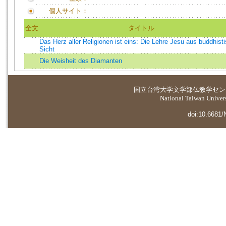
個人サイト：
全文
タイトル
Das Herz aller Religionen ist eins: Die Lehre Jesu aus buddhist
Sicht
Die Weisheit des Diamanten
国立台湾大学
文学部仏教学セン
National Taiwan Universi
doi:10.6681