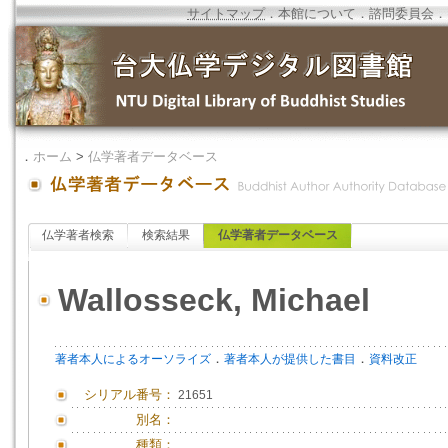
サイトマップ
．
本館について
．
諮問委員会
．
．
ホーム
>
仏学著者データベース
仏学著者検索
検索結果
仏学著者データベース
Wallosseck, Michael
．
．
著者本人によるオーソライズ
著者本人が提供した書目
資料改正
シリアル番号：
21651
別名：
種類：