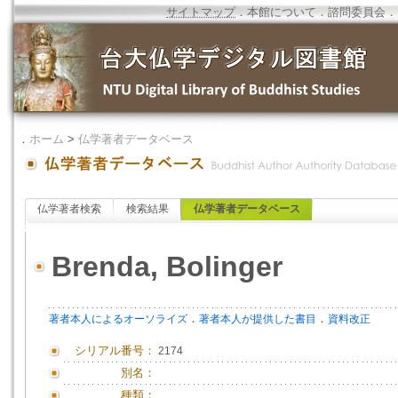
サイトマップ
．
本館について
．
諮問委員会
．
．
ホーム
>
仏学著者データベース
仏学著者検索
検索結果
仏学著者データベース
Brenda, Bolinger
．
．
著者本人によるオーソライズ
著者本人が提供した書目
資料改正
シリアル番号：
2174
別名：
種類：